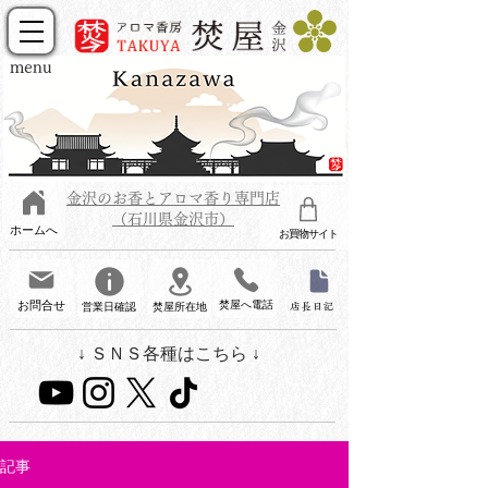
menu
金沢のお香とアロマ香り専門店
（石川県金沢市）
ホームへ
お買物サイト
お問合せ
焚屋へ電話
営業日確認
焚屋所在地
店長日記
↓ ＳＮＳ各種はこちら ↓
記事