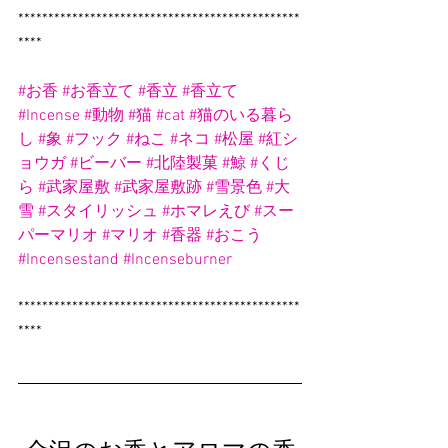
***********************************************
****
#お香
#お香立て
#香立
#香立て
#Incense
#動物
#猫
#cat
#猫のいる暮ら
し
#象
#フック
#ねこ
#ネコ
#松屋
#紅シ
ョウガ
#ビーバー
#北陸製菓
#鯨
#くじ
ら
#武家屋敷
#武家屋敷跡
#雪景色
#大
雪
#スタイリッシュ
#ホマレえび
#スー
パーマリオ
#マリオ
#香器
#おこう
#Incensestand
#Incenseburner
***********************************************
****