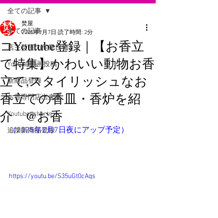
全ての記事
焚屋
全ての記事
2025年2月7日
読了時間: 2分
コYoutube登録｜【お香立
店主焚屋の作業日報
て特集】かわいい動物お香
Youtube動画投稿
立て,スタイリッシュなお
新商品登録
香立ての香皿・香炉を紹
お香専門店出来事
介 @お香
Youtube#shorts
（2025年2月7日夜にアップ予定）
追加新商品登録
https://youtu.be/S35uGt0cAqs