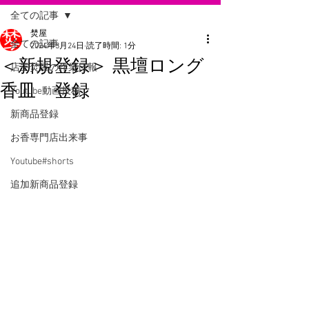
全ての記事
焚屋
全ての記事
2024年3月24日
読了時間: 1分
＜新規登録＞ 黒壇ロング
店主焚屋の作業日報
香皿 登録
Youtube動画投稿
新商品登録
お香専門店出来事
Youtube#shorts
追加新商品登録