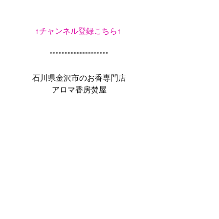
↑チャンネル登録こちら↑
 ********************
 石川県金沢市のお香専門店
 アロマ香房焚屋