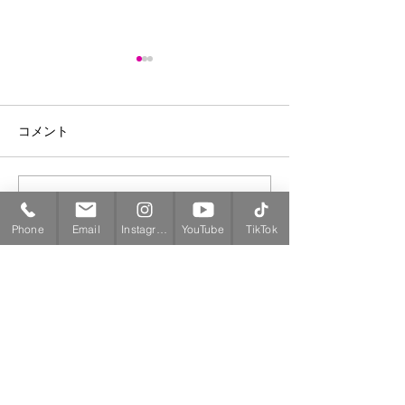
コメント
＜新規登録＞ 祇園辻利
＜新規登録＞ 
コメントを追加…
抹茶のお線香 登録
薇実・ローズヒ
Phone
Email
Instagram
YouTube
TikTok
ーズ 登録
〒920-0865
石川県金沢市長町１－２－２３