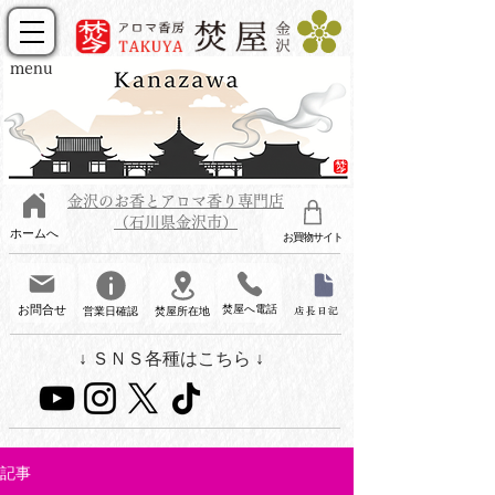
menu
金沢のお香とアロマ香り専門店
（石川県金沢市）
ホームへ
お買物サイト
お問合せ
焚屋へ電話
営業日確認
焚屋所在地
店長日記
↓ ＳＮＳ各種はこちら ↓
記事