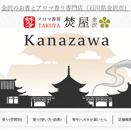
金沢のお香とアロマ香り専門店（石川県金沢市）
香り(空間別)
香り(使い方･効果)
喪中ハガキが届いたら
店舗概