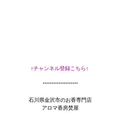
↑チャンネル登録こちら↑
 ********************
 石川県金沢市のお香専門店
 アロマ香房焚屋