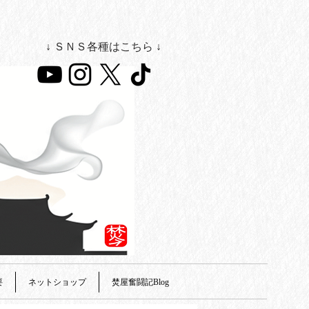
↓ ＳＮＳ各種はこちら ↓
要
ネットショップ
焚屋奮闘記Blog