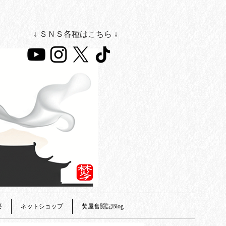
↓ ＳＮＳ各種はこちら ↓
要
ネットショップ
焚屋奮闘記Blog