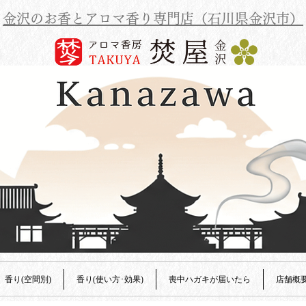
金沢のお香とアロマ香り専門店（石川県金沢市）
香り(空間別)
香り(使い方･効果)
喪中ハガキが届いたら
店舗概