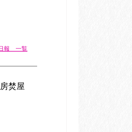
業日報　一覧
房焚屋