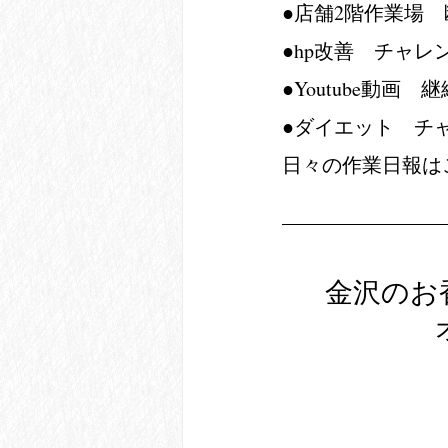
●店舗2階作業場　
●hp改善　チャレ
●Youtube動画
●ダイエット　チ
日々の作業日報は
金沢のお