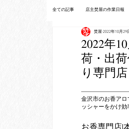
全ての記事
店主焚屋の作業日報
焚屋
2022年10月29
追加新商品登録
2022年
荷・出荷
り専門店
金沢市のお香アロ
ッシャーをかけ効
お香専門店|