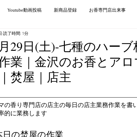
Youtube動画投稿
新商品登録
お香専門店出来事
日
読了時間: 1分
10月29日(土)-七種のハー
作業｜金沢のお香とアロ
｜焚屋｜店主
マの香り専門店の店主の毎日の店主業務作業を書
率的に業務します
本日の焚屋の作業