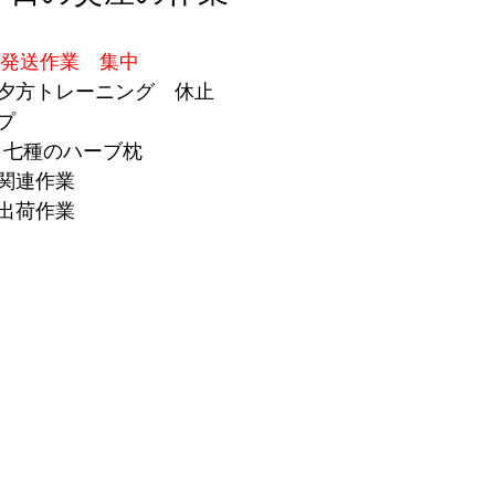
発送作業　集中
夕方トレーニング　休止
プ
成　七種のハーブ枕
関連作業
出荷作業