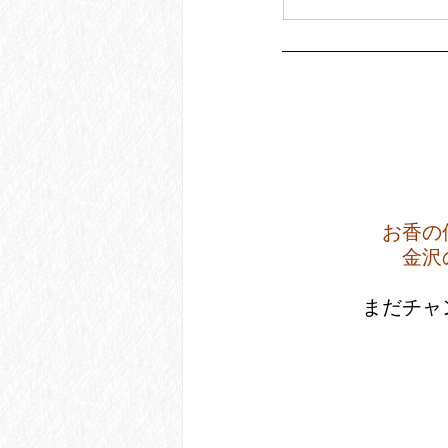
お香の
金沢
 まだチ