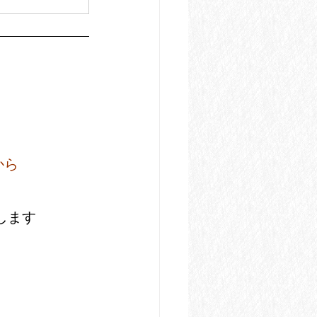
から
。
します