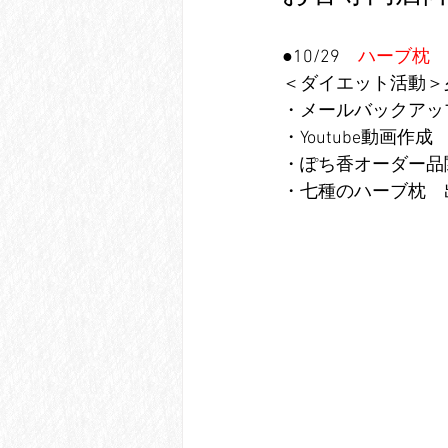
●10/29
　ハーブ枕　
＜ダイエット活動＞
・メールバックアッ
・Youtube動画作
・ぽち香オーダー品
・七種のハーブ枕　