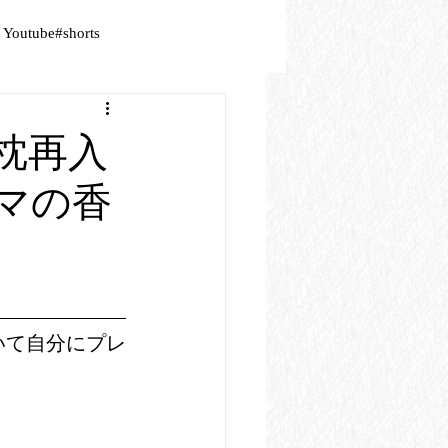
Youtube#shorts
ブ枕再入
マの香
いて自分にプレ