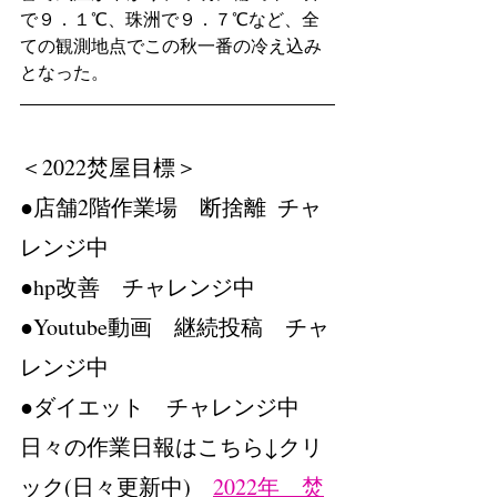
で９．１℃、珠洲で９．７℃など、全
ての観測地点でこの秋一番の冷え込み
となった。 
＜2022焚屋目標＞　
●店舗2階作業場　断捨離  チャ
レンジ中
●hp改善　チャレンジ中
●Youtube動画　継続投稿　チャ
レンジ中
●ダイエット　チャレンジ中
日々の作業日報はこちら↓クリ
ック(日々更新中)　
2022年　焚