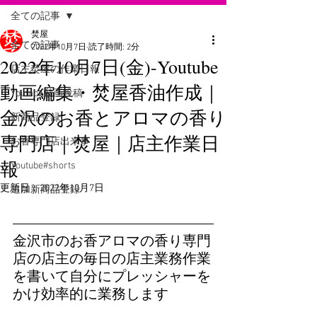
全ての記事
焚屋
全ての記事
2022年10月7日
読了時間: 2分
2022年10月7日(金)-Youtube
店主焚屋の作業日報
動画編集・焚屋香油作成｜
Youtube動画投稿
金沢のお香とアロマの香り
新商品登録
専門店｜焚屋｜店主作業日
お香専門店出来事
報
Youtube#shorts
更新日：
2022年10月7日
追加新商品登録
金沢市のお香アロマの香り専門
店の店主の毎日の店主業務作業
を書いて自分にプレッシャーを
かけ効率的に業務します