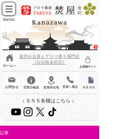
menu
金沢のお香とアロマ香り専門店
（石川県金沢市）
ホームへ
お買物サイト
お問合せ
焚屋へ電話
営業日確認
焚屋所在地
店長日記
↓ ＳＮＳ各種はこちら ↓
記事