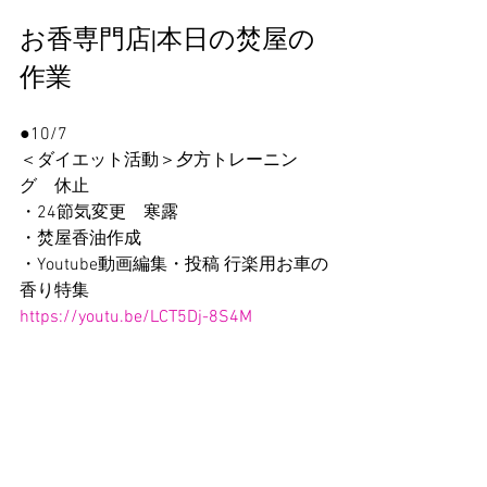
お香専門店|本日の焚屋の
作業
●10/7
＜ダイエット活動＞夕方トレーニン
グ　休止　
・24節気変更　寒露
・焚屋香油作成
・Youtube動画編集・投稿 行楽用お車の
香り特集
https://youtu.be/LCT5Dj-8S4M 