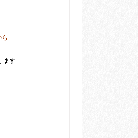
から
。
します