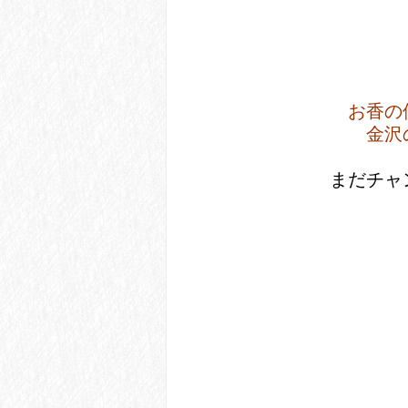
お香の
金沢
 まだチ