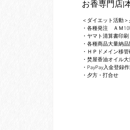
お香専門店|
＜ダイエット活動＞
・各種発注　ＡＭ1
・ヤマト清算書印刷
・各種商品大量納品
・ＨＰドメイン移管
・焚屋香油オイル大
・PayPay入金登録
・夕方・打合せ