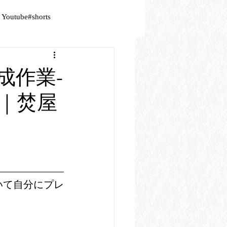
Youtube#shorts
作成作業-
｜焚屋
いて自分にプレ