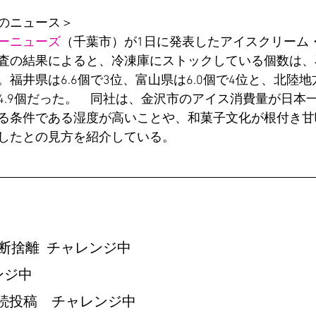
のニュース＞
ーニューズ
（千葉市）が1日に発表したアイスクリーム
査の結果によると、冷凍庫にストックしている個数は、石
福井県は6.6個で3位、富山県は6.0個で4位と、北陸
4.9個だった。　同社は、金沢市のアイス消費量が日本
る条件である湿度が高いことや、和菓子文化が根付き甘
したとの見方を紹介している。
　
断捨離  チャレンジ中
ンジ中
　継続投稿　チャレンジ中