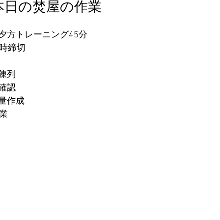
本日の焚屋の作業
夕方トレーニング45分
0時締切
陳列
確認
量作成
作業