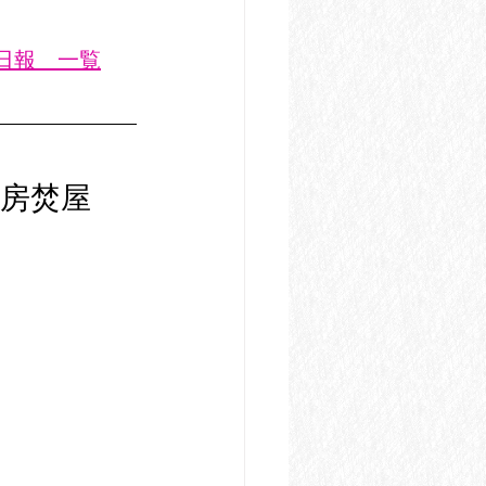
業日報　一覧
房焚屋