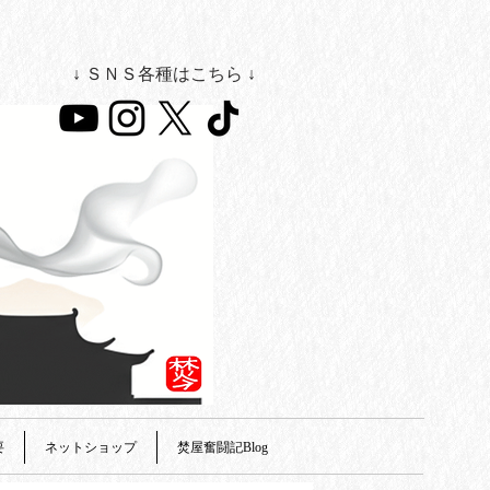
↓ ＳＮＳ各種はこちら ↓
要
ネットショップ
焚屋奮闘記Blog