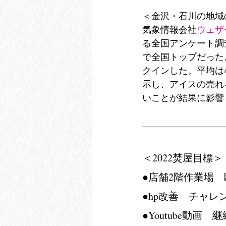
＜金沢・石川の地域
気象情報会社
ウェザ
る全国アンケート調
で全国トップだった。
クインした。平均は
示し、アイスの売れ
いことが結果に影響
＜2022焚屋目標＞
●店舗2階作業場　
●hp改善　チャレ
●Youtube動画