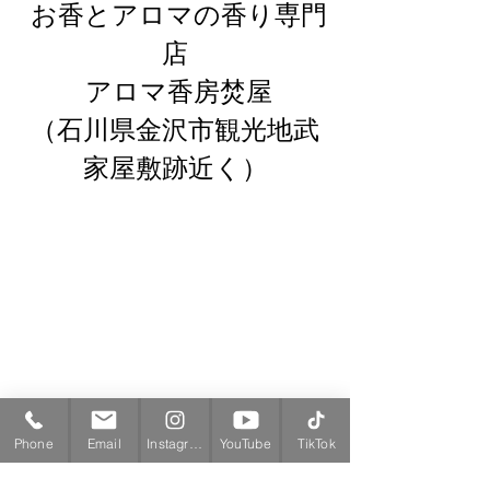
 お香とアロマの香り専門
店
 アロマ香房焚屋
（石川県金沢市観光地武
家屋敷跡近く）
Phone
Email
Instagram
YouTube
TikTok