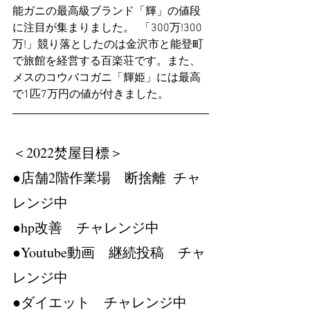
能ガニの最高級ブランド「輝」の値段
に注目が集まりました。  「300万!300
万!」競り落としたのは金沢市と能登町
で旅館を経営する百楽荘です。また、
メスのコウバコガニ「輝姫」には最高
で1匹7万円の値が付きました。
＜2022焚屋目標＞　
●店舗2階作業場　断捨離  チャ
レンジ中
●hp改善　チャレンジ中
●Youtube動画　継続投稿　チャ
レンジ中
●ダイエット　チャレンジ中