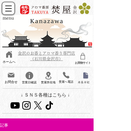
menu
金沢のお香とアロマ香り専門店
（石川県金沢市）
ホームへ
お買物サイト
お問合せ
焚屋へ電話
営業日確認
焚屋所在地
店長日記
↓ ＳＮＳ各種はこちら ↓
記事