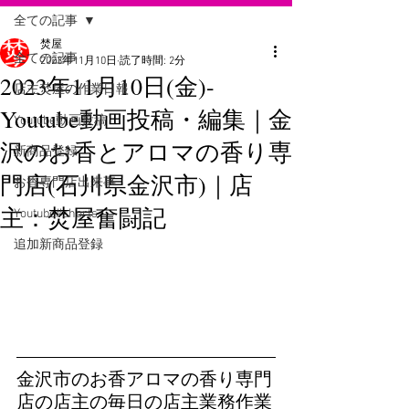
全ての記事
焚屋
全ての記事
2023年11月10日
読了時間: 2分
2023年11月10日(金)-
店主焚屋の作業日報
Youtube動画投稿・編集｜金
Youtube動画投稿
沢のお香とアロマの香り専
新商品登録
門店(石川県金沢市)｜店
お香専門店出来事
主：焚屋奮闘記
Youtube#shorts
追加新商品登録
金沢市のお香アロマの香り専門
店の店主の毎日の店主業務作業