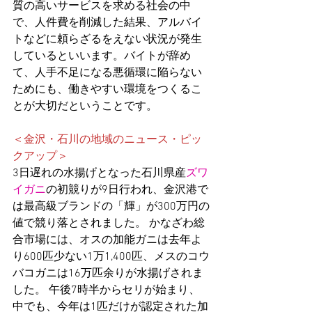
質の高いサービスを求める社会の中
で、人件費を削減した結果、アルバイ
トなどに頼らざるをえない状況が発生
しているといいます。バイトが辞め
て、人手不足になる悪循環に陥らない
ためにも、働きやすい環境をつくるこ
とが大切だということです。
＜金沢・石川の地域のニュース・ピッ
クアップ＞
3日遅れの水揚げとなった石川県産
ズワ
イガニ
の初競りが9日行われ、金沢港で
は最高級ブランドの「輝」が300万円の
値で競り落とされました。 かなざわ総
合市場には、オスの加能ガニは去年よ
り600匹少ない1万1,400匹、メスのコウ
バコガニは16万匹余りが水揚げされま
した。 午後7時半からセリが始まり、
中でも、今年は1匹だけが認定された加