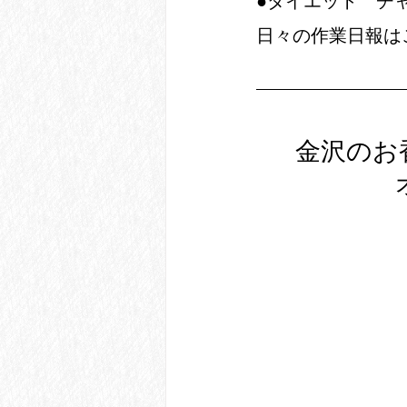
●ダイエット　チ
日々の作業日報は
金沢のお