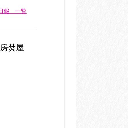
業日報　一覧
房焚屋