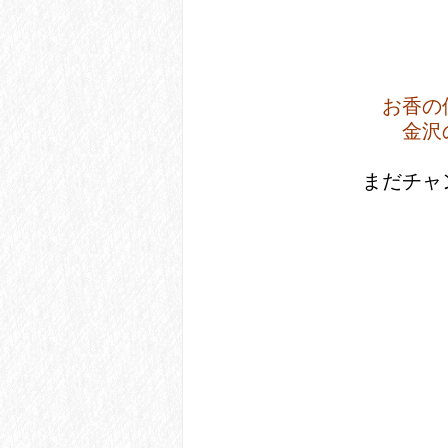
お香の
金沢
 まだチ