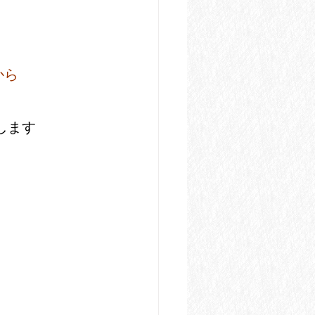
から
。
します