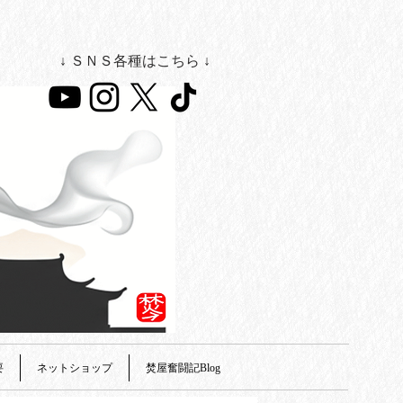
↓ ＳＮＳ各種はこちら ↓
要
ネットショップ
焚屋奮闘記Blog