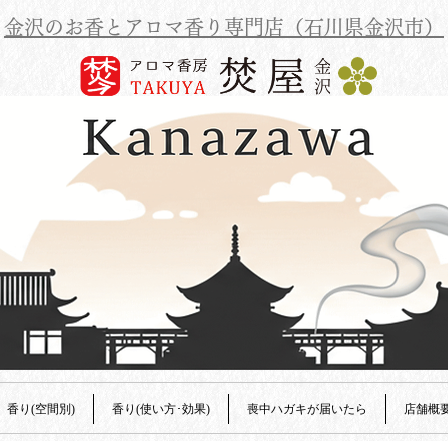
金沢のお香とアロマ香り専門店（石川県金沢市）
香り(空間別)
香り(使い方･効果)
喪中ハガキが届いたら
店舗概