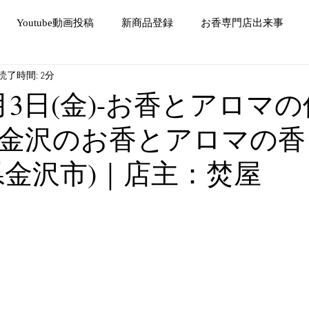
Youtube動画投稿
新商品登録
お香専門店出来事
読了時間: 2分
2月3日(金)-お香とアロマ
金沢のお香とアロマの香
県金沢市)｜店主：焚屋