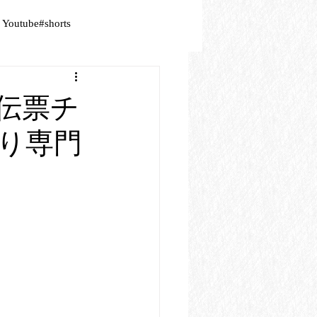
Youtube#shorts
の伝票チ
り専門