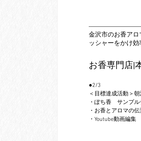
金沢市のお香アロ
ッシャーをかけ効
お香専門店|
●2/3
＜目標達成活動＞朝
・ぽち香　サンプル
・お香とアロマの伝
・Youtube動画編集