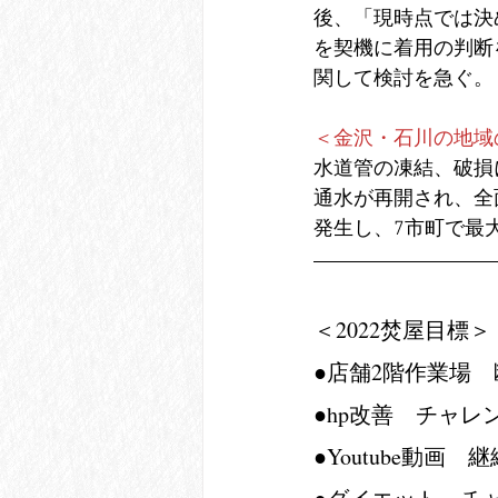
後、「現時点では決
を契機に着用の判断
関して検討を急ぐ。
＜金沢・石川の地域
水道管の凍結、破損
通水が再開され、全
発生し、7市町で最
＜2022焚屋目標＞
●店舗2階作業場　
●hp改善　チャレ
●Youtube動画