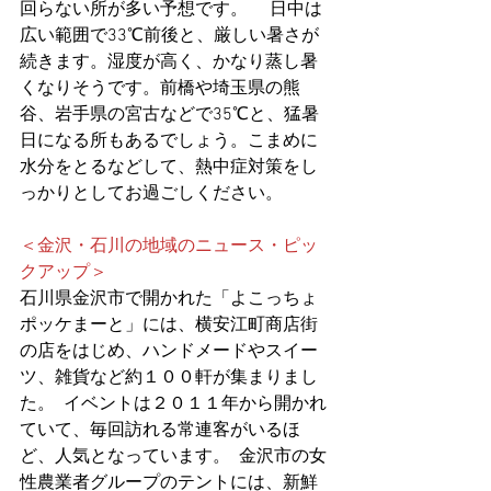
回らない所が多い予想です。 　日中は
広い範囲で33℃前後と、厳しい暑さが
続きます。湿度が高く、かなり蒸し暑
くなりそうです。前橋や埼玉県の熊
谷、岩手県の宮古などで35℃と、猛暑
日になる所もあるでしょう。こまめに
水分をとるなどして、熱中症対策をし
っかりとしてお過ごしください。
＜金沢・石川の地域のニュース・ピッ
クアップ＞
石川県金沢市で開かれた「よこっちょ
ポッケまーと」には、横安江町商店街
の店をはじめ、ハンドメードやスイー
ツ、雑貨など約１００軒が集まりまし
た。  イベントは２０１１年から開かれ
ていて、毎回訪れる常連客がいるほ
ど、人気となっています。  金沢市の女
性農業者グループのテントには、新鮮