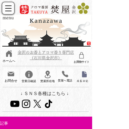
menu
金沢のお香とアロマ香り専門店
（石川県金沢市）
ホームへ
お買物サイト
お問合せ
焚屋へ電話
営業日確認
焚屋所在地
店長日記
↓ ＳＮＳ各種はこちら ↓
記事