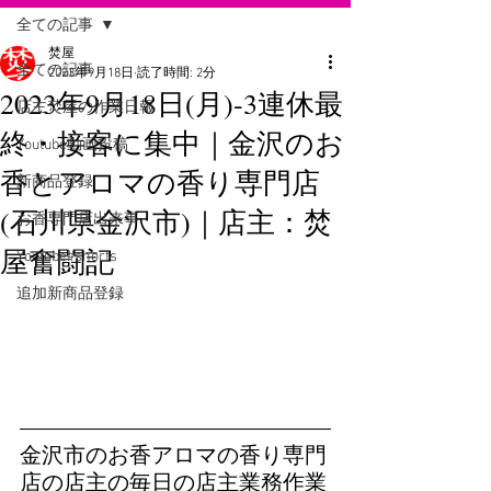
全ての記事
焚屋
全ての記事
2023年9月18日
読了時間: 2分
2023年9月18日(月)-3連休最
店主焚屋の作業日報
終・接客に集中｜金沢のお
Youtube動画投稿
香とアロマの香り専門店
新商品登録
(石川県金沢市)｜店主：焚
お香専門店出来事
屋奮闘記
Youtube#shorts
追加新商品登録
金沢市のお香アロマの香り専門
店の店主の毎日の店主業務作業