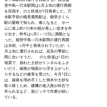
登中島―穴水駅間は4月上旬の運行再開
を目指す。のと鉄道が9日発表した。穴
水駅手前の能登鹿島駅は、能登さくら
駅の愛称で知られ、春になると、ホー
ムに並ぶ約100本の桜が美しい並木を作
り出す。昨年は4月2～10日に満開とな
った。能登中島―穴水駅間の運行再開
は当初、4月中と発表されていたが、4
月上旬に運行されれば、花見の季節に
間に合いそうだ。 　のと鉄道は1日の
地震で、崩れた土砂がトンネルをふさ
いだり、線路が地面から浮き上がった
りするなどの被害を受けた。今月7日に
は、線路を埋め尽くした倒木や土砂を
取り除くため、建機の進入路が砕石で
作られるなど、急ピッチで作業が続い
ている。