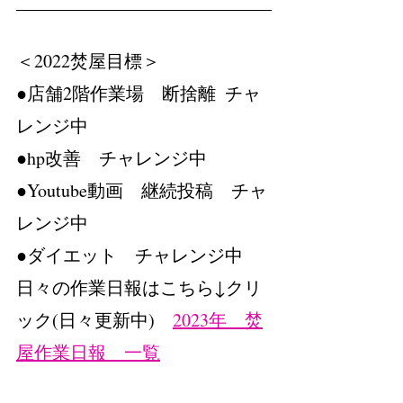
＜2022焚屋目標＞　
●店舗2階作業場　断捨離  チャ
レンジ中
●hp改善　チャレンジ中
●Youtube動画　継続投稿　チャ
レンジ中
●ダイエット　チャレンジ中
日々の作業日報はこちら↓クリ
ック(日々更新中)　
2023年　焚
屋作業日報　一覧