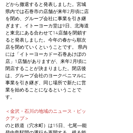
どから撤退すると発表しました。宮城
県内では石巻市の店舗が来年2月頃に店
を閉め、グループ会社に事業を引き継
ぎます。イトーヨーカ堂は9日、北海道
と東北にある合わせて14店舗を閉鎖す
ると発表しました。今年の春から順次
店を閉めていくということです。 県内
には「
イトーヨーカドー石巻あけぼの
店
」1店舗がありますが、来年2月頃に
閉店することが決まりました。閉店後
は、グループ会社の
ヨークベニマル
に
事業を引き継ぎ、同じ場所で新たに営
業を始めることになるということで
す。
＜金沢・石川の地域のニュース・ピッ
クアップ＞
のと鉄道（穴水町）は15日、七尾―能
登中島駅間の運行を再開する。残る能