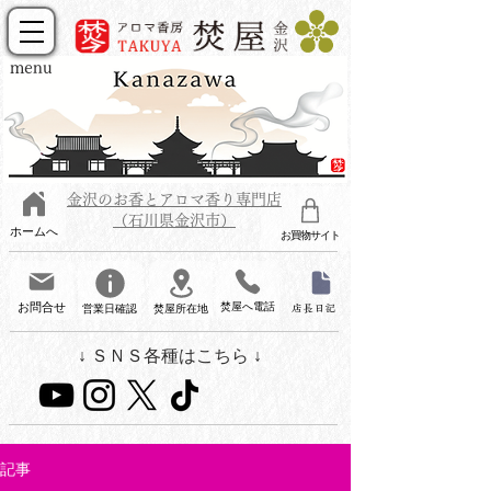
menu
金沢のお香とアロマ香り専門店
（石川県金沢市）
ホームへ
お買物サイト
お問合せ
焚屋へ電話
営業日確認
焚屋所在地
店長日記
↓ ＳＮＳ各種はこちら ↓
記事