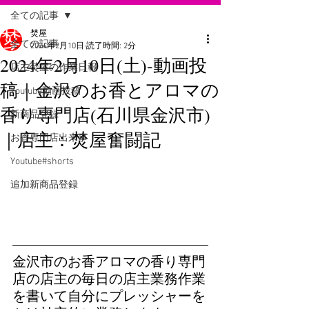
全ての記事
焚屋
全ての記事
2024年2月10日
読了時間: 2分
2024年2月10日(土)-動画投
店主焚屋の作業日報
稿｜金沢のお香とアロマの
Youtube動画投稿
香り専門店(石川県金沢市)
新商品登録
｜店主：焚屋奮闘記
お香専門店出来事
Youtube#shorts
追加新商品登録
金沢市のお香アロマの香り専門
店の店主の毎日の店主業務作業
を書いて自分にプレッシャーを