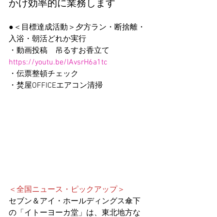
かけ効率的に業務します
●＜目標達成活動＞夕方ラン・断捨離・
入浴・朝活どれか実行
・動画投稿　吊るすお香立て　
https://youtu.be/lAvsrH6a1tc
・伝票整頓チェック
・焚屋OFFICEエアコン清掃
＜全国ニュース・ピックアップ＞
セブン＆アイ・ホールディングス
傘下
の「
イトーヨーカ堂
」は、
東北地方
な