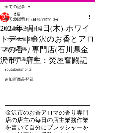
全ての記事
焚屋
全ての記事
2024年3月14日
読了時間: 3分
2024年3月14日(木)-ホワイ
店主焚屋の作業日報
トデー｜金沢のお香とアロ
Youtube動画投稿
マの香り専門店(石川県金
新商品登録
沢市)｜店主：焚屋奮闘記
お香専門店出来事
Youtube#shorts
追加新商品登録
金沢市のお香アロマの香り専門
店の店主の毎日の店主業務作業
を書いて自分にプレッシャーを