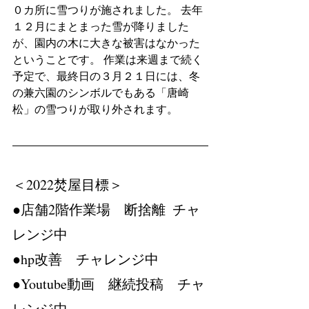
０カ所に雪つりが施されました。 去年
１２月にまとまった雪が降りました
が、園内の木に大きな被害はなかった
ということです。 作業は来週まで続く
予定で、最終日の３月２１日には、冬
の兼六園のシンボルでもある「唐崎
松」の雪つりが取り外されます。
＜2022焚屋目標＞　
●店舗2階作業場　断捨離  チャ
レンジ中
●hp改善　チャレンジ中
●Youtube動画　継続投稿　チャ
レンジ中