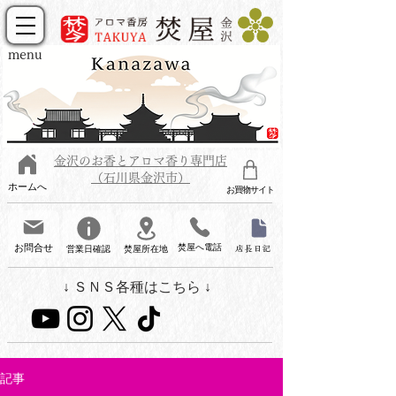
menu
金沢のお香とアロマ香り専門店
（石川県金沢市）
ホームへ
お買物サイト
お問合せ
焚屋へ電話
営業日確認
焚屋所在地
店長日記
↓ ＳＮＳ各種はこちら ↓
記事