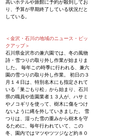
高いホテルや旅館に予約が殺到してお
り、予算が早期終了している状況だと
している。
＜金沢・石川の地域のニュース・ピッ
クアップ＞
石川県金沢市の兼六園では、冬の風物
詩・雪つりの取り外し作業が始まりま
した。 毎年この時季に行われる、兼六
園の雪つりの取り外し作業。 初日の３
月１４日は、特別名木にも指定されて
いる「巣ごもり松」から始まり、石川
県の職員や造園業者１３人が、ハサミ
やノコギリを使って、樹木に傷をつけ
ないように縄を外していきました。 雪
つりは、湿った雪の重みから樹木を守
るために、毎年行われていて、この
冬、園内ではマツやツツジなど約８０