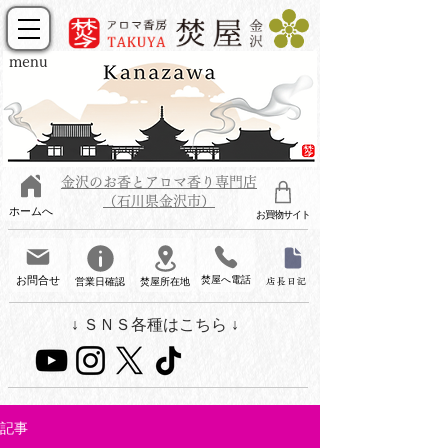
menu
金沢のお香とアロマ香り専門店
（石川県金沢市）
ホームへ
お買物サイト
お問合せ
焚屋へ電話
営業日確認
焚屋所在地
店長日記
↓ ＳＮＳ各種はこちら ↓
記事