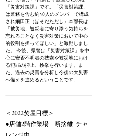
「災害対策課」です。「災害対策課」
は兼務を含む約40人のメンバーで構成
され細田正（ほそだただし）本部長は
「被災地、被災者に寄り添う気持ちを
忘れることなく災害対策において中心
的役割を担ってほしい」と激励しまし
た。 今後、県警は「災害対策課」を中
心に安否不明者の捜索や被災地におけ
る犯罪の抑止、検挙を行います。ま
た、過去の災害を分析し今後の大災害
へ備えを進めるということです。
＜2022焚屋目標＞　
●店舗2階作業場　断捨離  チャ
レンジ中