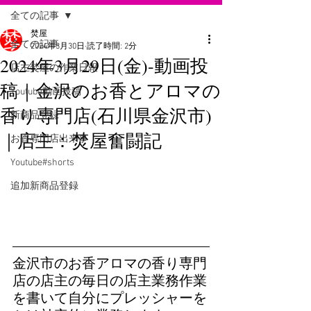
全ての記事
焚屋
全ての記事
2024年3月30日
読了時間: 2分
2024年3月29日(金)-動画投
店主焚屋の作業日報
稿｜金沢のお香とアロマの
Youtube動画投稿
香り専門店(石川県金沢市)
新商品登録
｜店主：焚屋奮闘記
お香専門店出来事
Youtube#shorts
追加新商品登録
金沢市のお香アロマの香り専門
店の店主の毎日の店主業務作業
を書いて自分にプレッシャーを