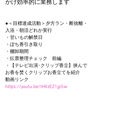
かけ効率的に業務します
●＜目標達成活動＞夕方ラン・断捨離・
入浴・朝活どれか実行
・甘いもの解禁日
・ぽち香引き取り
・棚卸期間
・伝票整理チェック　前編
・【テレビ出演･クリップ香立】挟んで
お香を焚くクリップお香立てを紹介
動画リンク
https://youtu.be/tHXzEZ1giSw