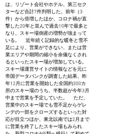
は、リゾート会社やホテル、第三セク
ターなど合計7件判明した。前年（3
件）から倍増したほか、
コロナ禍
が直
撃した20年と並んで過去10年で最多と
なり、スキー場倒産の増勢が強まって
いる。 　近年続く記録的な暖冬と雪不
足により、営業ができない、または営
業エリアや期間の縮小を余儀なくされ
るといったスキー場が増加している。
スキー場運営サイトの情報などを元に
帝国データバンクが調査した結果、昨
年12月に営業を開始した全国約300カ
所のスキー場のうち、半数超が今年3月
中まで営業を予定していた。 　ただ、
営業中のスキー場でも雪不足からゲレ
ンデの一部をクローズするといった対
応が目立つほか、東北以南では2月まで
に営業を終了したスキー場もみられ
た。
新型コロナ
が5類へ移行して初めて