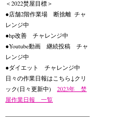
＜2022焚屋目標＞　
●店舗2階作業場　断捨離  チャ
レンジ中
●hp改善　チャレンジ中
●Youtube動画　継続投稿　チャ
レンジ中
●ダイエット　チャレンジ中
日々の作業日報はこちら↓クリ
ック(日々更新中)　
2023年　焚
屋作業日報　一覧