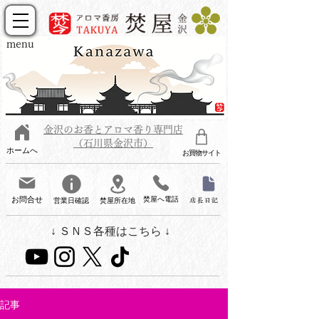
menu
金沢のお香とアロマ香り専門店
（石川県金沢市）
ホームへ
お買物サイト
お問合せ
焚屋へ電話
営業日確認
焚屋所在地
店長日記
↓ ＳＮＳ各種はこちら ↓
記事