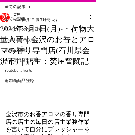
全ての記事
焚屋
全ての記事
2024年3月6日
読了時間: 4分
2024年3月4日(月)-・荷物大
店主焚屋の作業日報
量入荷｜金沢のお香とアロ
Youtube動画投稿
マの香り専門店(石川県金
新商品登録
沢市)｜店主：焚屋奮闘記
お香専門店出来事
Youtube#shorts
追加新商品登録
金沢市のお香アロマの香り専門
店の店主の毎日の店主業務作業
を書いて自分にプレッシャーを