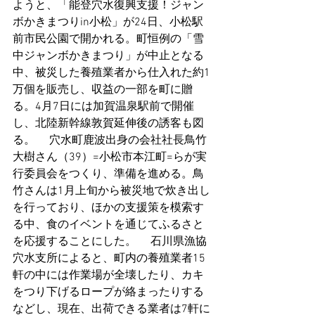
ようと、「能登穴水復興支援！ジャン
ボかきまつりin小松」が24日、小松駅
前市民公園で開かれる。町恒例の「雪
中ジャンボかきまつり」が中止となる
中、被災した養殖業者から仕入れた約1
万個を販売し、収益の一部を町に贈
る。4月7日には加賀温泉駅前で開催
し、北陸新幹線敦賀延伸後の誘客も図
る。 　穴水町鹿波出身の会社社長鳥竹
大樹さん（39）=小松市本江町=らが実
行委員会をつくり、準備を進める。鳥
竹さんは1月上旬から被災地で炊き出し
を行っており、ほかの支援策を模索す
る中、食のイベントを通じてふるさと
を応援することにした。 　石川県漁協
穴水支所によると、町内の養殖業者15
軒の中には作業場が全壊したり、カキ
をつり下げるロープが絡まったりする
などし、現在、出荷できる業者は7軒に