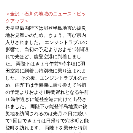
＜金沢・石川の地域のニュース・ピッ
クアップ＞
天皇皇后両陛下は能登半島地震の被災
地お見舞いのため、きょう、再び県内
入りされました。 エンジントラブルの
影響で、当初の予定よりおよそ1時間遅
れで先ほど、能登空港に到着しまし
た。 両陛下はきょう午前9時半頃に羽
田空港に到着し特別機に乗り込まれま
した。 その後、エンジントラブルのた
め、両陛下は予備機に乗り換えて当初
の予定よりおよそ1時間遅れとなる午前
10時半過ぎに能登空港に向けて出発さ
れました。 両陛下が能登半島地震の被
災地を訪問されるのは先月22日に続い
て2回目できょうは日帰りで穴水町と能
登町を訪れます。 両陛下を乗せた特別