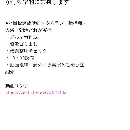
かけ効率的に業務します
●＜目標達成活動＞夕方ラン・断捨離・
入浴・朝活どれか実行
・メルマガ作成
・資源ゴミ出し
・伝票整理チェック
・13：00訪問
・動画投稿　藤のお香実演と黒檀香立
紹介
動画リンク
https://youtu.be/dzr76RDct-M