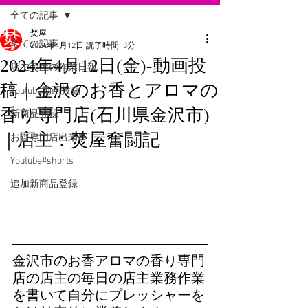
全ての記事
焚屋
全ての記事
2024年4月12日
読了時間: 3分
2024年4月12日(金)-動画投
店主焚屋の作業日報
稿｜金沢のお香とアロマの
Youtube動画投稿
香り専門店(石川県金沢市)
新商品登録
｜店主：焚屋奮闘記
お香専門店出来事
Youtube#shorts
追加新商品登録
金沢市のお香アロマの香り専門
店の店主の毎日の店主業務作業
を書いて自分にプレッシャーを