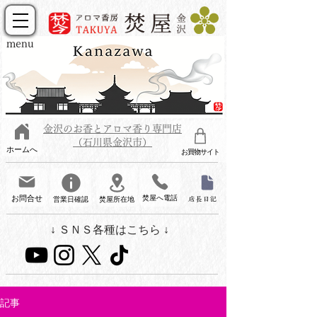
menu
金沢のお香とアロマ香り専門店
（石川県金沢市）
ホームへ
お買物サイト
お問合せ
焚屋へ電話
営業日確認
焚屋所在地
店長日記
↓ ＳＮＳ各種はこちら ↓
記事