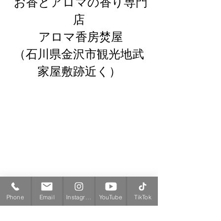
 お香とアロマの香り専門
店
 アロマ香房焚屋
（石川県金沢市観光地武
家屋敷跡近く）
Phone
Email
Instagram
YouTube
TikTok