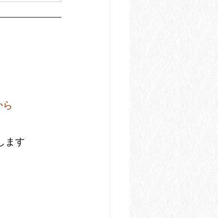
から
。
します