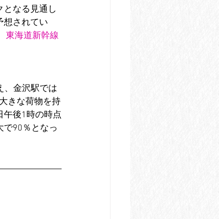
クとなる見通し
と予想されてい
、
東海道新幹線
え、金沢駅では
、大きな荷物を持
日午後1時の時点
大で90％となっ