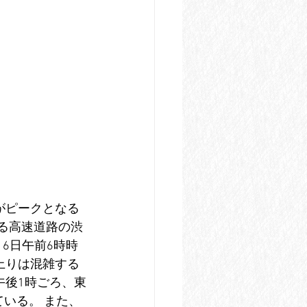
がピークとなる
る高速道路の渋
6日午前6時時
上りは混雑する
午後1時ごろ、東
いる。 また、