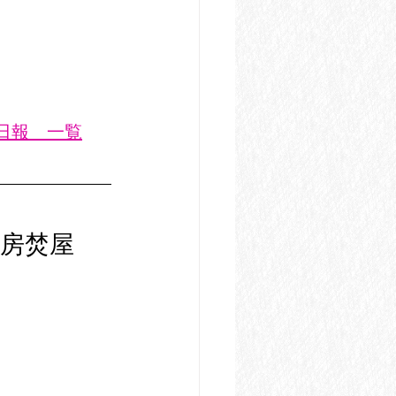
業日報　一覧
房焚屋