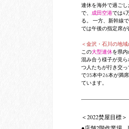
連休を海外で過ごし
で、
成田空港
では4
る。 一方、新幹線
では午後の指定席が
＜金沢・石川の地域
この
大型連休
を県内
混み合う様子が見ら
つ人たちが行き交っ
で35本中26本が満
ています。
＜2022焚屋目標＞
●店舗2階作業場　