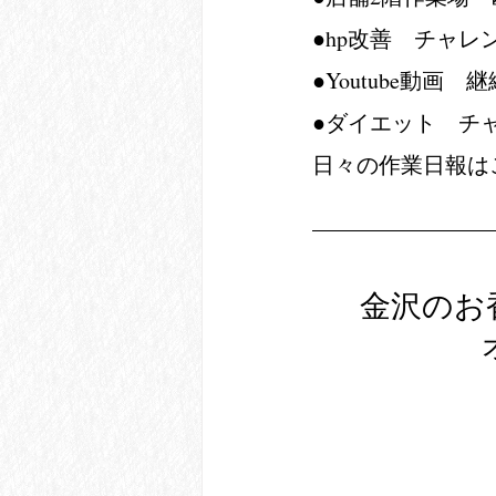
●hp改善　チャレ
●Youtube動画
●ダイエット　チ
日々の作業日報は
金沢のお