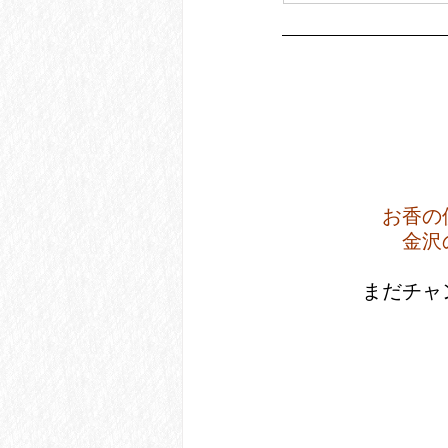
お香の
金沢
 まだチ