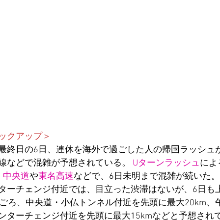
ックアップ＞
最終日の6日、連休を海外で過ごした人の帰国ラッシュ
線などで混雑が予想されている。 
Uターンラッシュ
によ
、
中央道
や
東名高速
などで、6日未明まで混雑が続いた。 
ターチェンジ付近では、目立った渋滞はないが、6日も
時ごろ、中央道・小仏トンネル付近を先頭に最大20km、
ンターチェンジ付近を先頭に最大15kmなどと予想されて