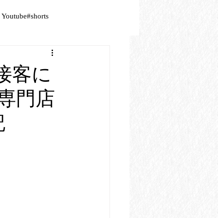
Youtube#shorts
Ｗ接客に
専門店
記