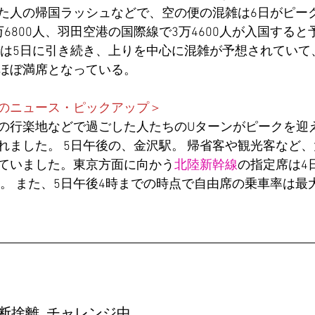
た人の帰国ラッシュなどで、空の便の混雑は6日がピー
万6800人、羽田空港の国際線で3万4600人が入国する
では5日に引き続き、上りを中心に混雑が予想されていて
ほぼ満席となっている。
のニュース・ピックアップ＞
の行楽地などで過ごした人たちのUターンがピークを迎
れました。 5日午後の、金沢駅。 帰省客や観光客など
ていました。東京方面に向かう
北陸新幹線
の指定席は4
席。 また、5日午後4時までの時点で自由席の乗車率は最
　
断捨離  チャレンジ中