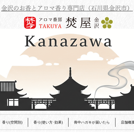
金沢のお香とアロマ香り専門店（石川県金沢市）
香り(空間別)
香り(使い方･効果)
喪中ハガキが届いたら
店舗概