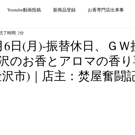
Youtube動画投稿
新商品登録
お香専門店出来事
読了時間: 2分
5月6日(月)-振替休日、Ｇ
沢のお香とアロマの香り
金沢市)｜店主：焚屋奮闘