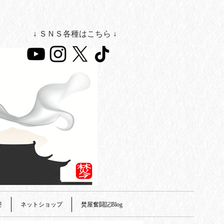
↓ ＳＮＳ各種はこちら ↓
要
ネットショップ
焚屋奮闘記Blog