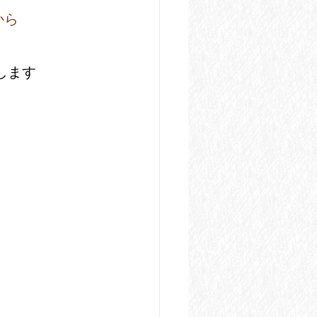
から
。
します