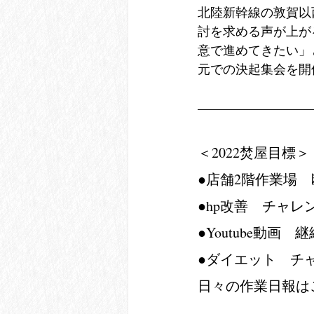
北陸新幹線の敦賀以
討を求める声が上が
意で進めてきたい」
元での決起集会を開
＜2022焚屋目標＞
●店舗2階作業場　
●hp改善　チャレ
●Youtube動画
●ダイエット　チ
日々の作業日報は