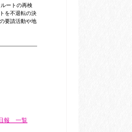
けルートの再検
トを不退転の決
の要請活動や地
業日報　一覧