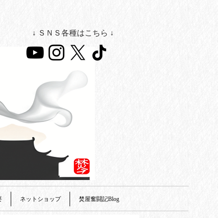
↓ ＳＮＳ各種はこちら ↓
要
ネットショップ
焚屋奮闘記Blog