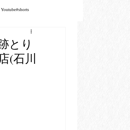
Youtube#shorts
プ跡とり
店(石川