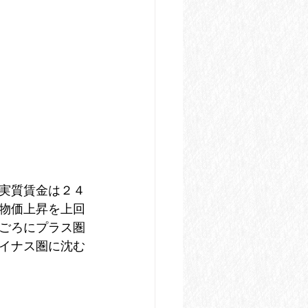
実質賃金は２４
物価上昇を上回
ごろにプラス圏
イナス圏に沈む