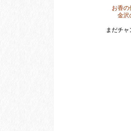
お香の
金沢
 まだチ