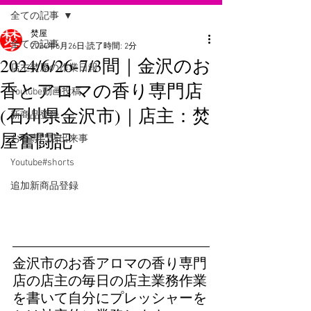
全ての記事
焚屋
全ての記事
2024年6月26日
読了時間: 2分
2024/6/26-7/3間｜金沢のお
店主焚屋の作業日報
香とアロマの香り専門店
Youtube動画投稿
(石川県金沢市)｜店主：焚
新商品登録
屋奮闘記
お香専門店出来事
Youtube#shorts
追加新商品登録
金沢市のお香アロマの香り専門
店の店主の毎日の店主業務作業
を書いて自分にプレッシャーを