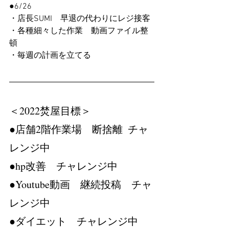
●6/26
・店長SUMI　早退の代わりにレジ接客
・各種細々した作業　動画ファイル整
頓
・毎週の計画を立てる
＜2022焚屋目標＞　
●店舗2階作業場　断捨離  チャ
レンジ中
●hp改善　チャレンジ中
●Youtube動画　継続投稿　チャ
レンジ中
●ダイエット　チャレンジ中