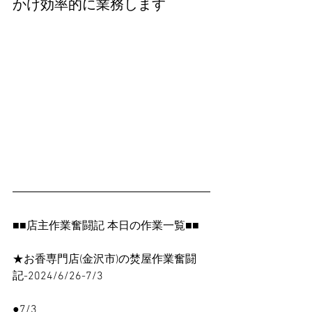
かけ効率的に業務します
■■店主作業奮闘記 本日の作業一覧■■
★お香専門店(金沢市)の焚屋作業奮闘
記-2024/6/26-7/3
●7/3