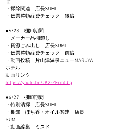
せ
・掃除関連　店長SUMI
・伝票整頓経費チェック　後編
●6/28　棚卸期間
・メーカー品棚卸し
・資源ごみ出し　店長SUMI
・伝票整頓経費チェック　前編
・動画投稿　片山津温泉ニューMARUYA
ホテル
動画リンク
https://youtu.be/zK2-ZErm5bg
●6/27　棚卸期間
・特別清掃　店長SUMI
・棚卸　ぽち香・オイル関連　店長
SUMI
・動画編集　ミスド