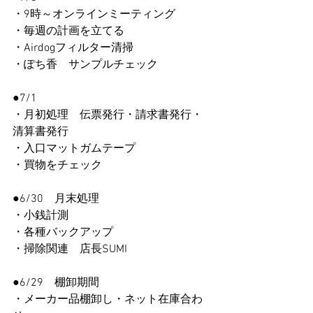
・9時～オンラインミーティング
・毎週の計画を立てる
・Airdogフィルター清掃
・ぽち香　サンプルチェック
●7/1
・月初処理　伝票発行・請求書発行・
清算書発行
・入口マットガムテープ
・買物をチェック　
●6/30　月末処理
・小銭計測
・各種バックアップ　
・掃除関連　店長SUMI
●6/29　棚卸期間
・メーカー品棚卸し・ネット在庫合わ