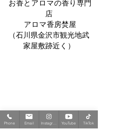
 お香とアロマの香り専門
店
 アロマ香房焚屋
（石川県金沢市観光地武
家屋敷跡近く）
Phone
Email
Instagram
YouTube
TikTok