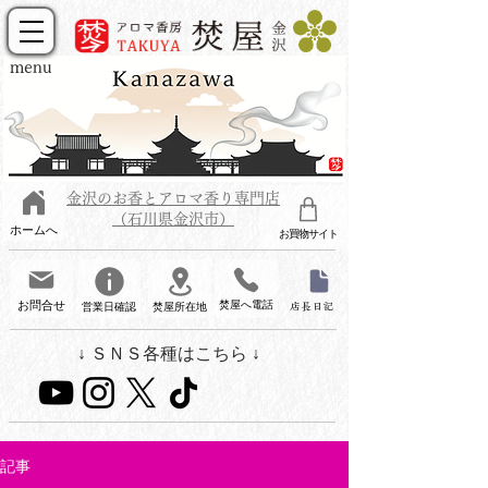
menu
金沢のお香とアロマ香り専門店
（石川県金沢市）
ホームへ
お買物サイト
お問合せ
焚屋へ電話
営業日確認
焚屋所在地
店長日記
↓ ＳＮＳ各種はこちら ↓
記事