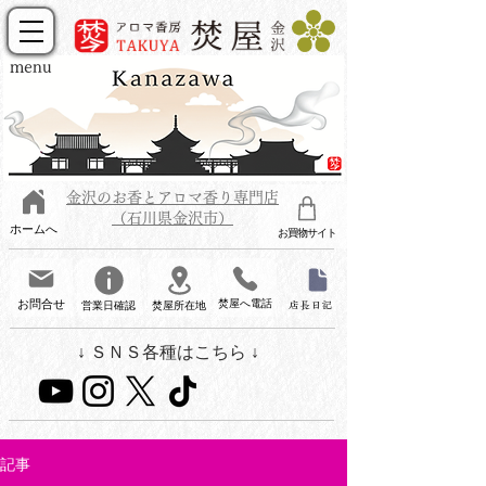
menu
金沢のお香とアロマ香り専門店
（石川県金沢市）
ホームへ
お買物サイト
お問合せ
焚屋へ電話
営業日確認
焚屋所在地
店長日記
↓ ＳＮＳ各種はこちら ↓
記事