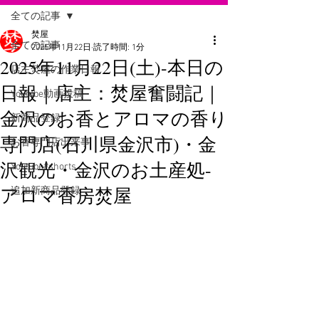
全ての記事
焚屋
全ての記事
2025年11月22日
読了時間: 1分
2025年11月22日(土)-本日の
店主焚屋の作業日報
日報｜店主：焚屋奮闘記｜
Youtube動画投稿
金沢のお香とアロマの香り
新商品登録
専門店(石川県金沢市)・金
お香専門店出来事
沢観光・金沢のお土産処-
Youtube#shorts
アロマ香房焚屋
追加新商品登録