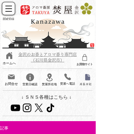
menu
金沢のお香とアロマ香り専門店
（石川県金沢市）
ホームへ
お買物サイト
お問合せ
焚屋へ電話
営業日確認
焚屋所在地
店長日記
↓ ＳＮＳ各種はこちら ↓
記事