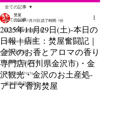
全ての記事
焚屋
全ての記事
2025年11月29日
読了時間: 1分
2025年11月29日(土)-本日の
店主焚屋の作業日報
日報｜店主：焚屋奮闘記｜
Youtube動画投稿
金沢のお香とアロマの香り
新商品登録
専門店(石川県金沢市)・金
お香専門店出来事
沢観光・金沢のお土産処-
Youtube#shorts
アロマ香房焚屋
追加新商品登録