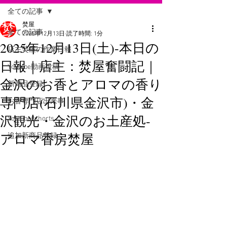
全ての記事
焚屋
全ての記事
2025年12月13日
読了時間: 1分
2025年12月13日(土)-本日の
店主焚屋の作業日報
日報｜店主：焚屋奮闘記｜
Youtube動画投稿
金沢のお香とアロマの香り
新商品登録
専門店(石川県金沢市)・金
お香専門店出来事
沢観光・金沢のお土産処-
Youtube#shorts
アロマ香房焚屋
追加新商品登録