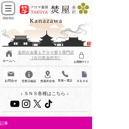
menu
金沢のお香とアロマ香り専門店
（石川県金沢市）
ホームへ
お買物サイト
お問合せ
焚屋へ電話
営業日確認
焚屋所在地
店長日記
↓ ＳＮＳ各種はこちら ↓
記事