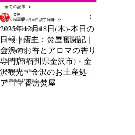
全ての記事
焚屋
全ての記事
2025年12月18日
読了時間: 1分
2025年12月18日(木)-本日の
店主焚屋の作業日報
日報｜店主：焚屋奮闘記｜
Youtube動画投稿
金沢のお香とアロマの香り
新商品登録
専門店(石川県金沢市)・金
お香専門店出来事
沢観光・金沢のお土産処-
Youtube#shorts
アロマ香房焚屋
追加新商品登録