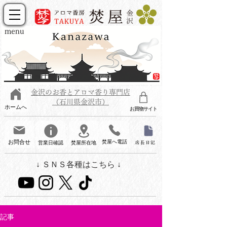
menu
金沢のお香とアロマ香り専門店
（石川県金沢市）
ホームへ
お買物サイト
お問合せ
焚屋へ電話
営業日確認
焚屋所在地
店長日記
↓ ＳＮＳ各種はこちら ↓
記事