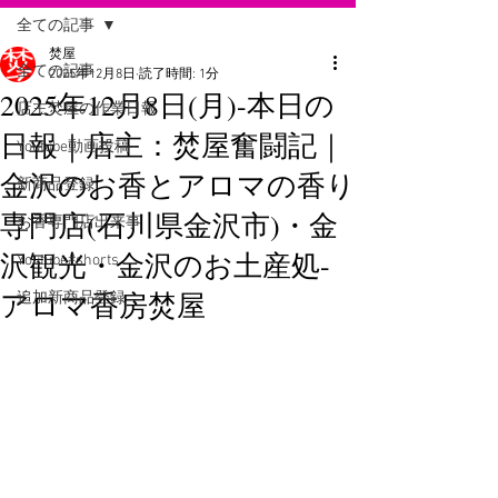
全ての記事
焚屋
全ての記事
2025年12月8日
読了時間: 1分
2025年12月8日(月)-本日の
店主焚屋の作業日報
日報｜店主：焚屋奮闘記｜
Youtube動画投稿
金沢のお香とアロマの香り
新商品登録
専門店(石川県金沢市)・金
お香専門店出来事
沢観光・金沢のお土産処-
Youtube#shorts
アロマ香房焚屋
追加新商品登録