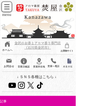
menu
金沢のお香とアロマ香り専門店
（石川県金沢市）
ホームへ
お買物サイト
お問合せ
焚屋へ電話
営業日確認
焚屋所在地
店長日記
↓ ＳＮＳ各種はこちら ↓
記事