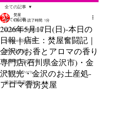
全ての記事
焚屋
全ての記事
5月17日
読了時間: 1分
2026年5月17日(日)-本日の
店主焚屋の作業日報
日報｜店主：焚屋奮闘記｜
Youtube動画投稿
金沢のお香とアロマの香り
新商品登録
専門店(石川県金沢市)・金
お香専門店出来事
沢観光・金沢のお土産処-
Youtube#shorts
アロマ香房焚屋
追加新商品登録