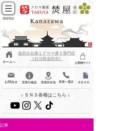
menu
金沢のお香とアロマ香り専門店
（石川県金沢市）
ホームへ
お買物サイト
お問合せ
焚屋へ電話
営業日確認
焚屋所在地
店長日記
↓ ＳＮＳ各種はこちら ↓
記事