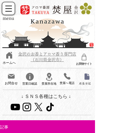
menu
金沢のお香とアロマ香り専門店
（石川県金沢市）
ホームへ
お買物サイト
お問合せ
焚屋へ電話
営業日確認
焚屋所在地
店長日記
↓ ＳＮＳ各種はこちら ↓
記事