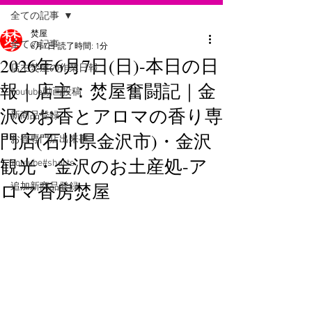
全ての記事
焚屋
全ての記事
6月7日
読了時間: 1分
2026年6月7日(日)-本日の日
店主焚屋の作業日報
報｜店主：焚屋奮闘記｜金
Youtube動画投稿
沢のお香とアロマの香り専
新商品登録
門店(石川県金沢市)・金沢
お香専門店出来事
観光・金沢のお土産処-ア
Youtube#shorts
ロマ香房焚屋
追加新商品登録