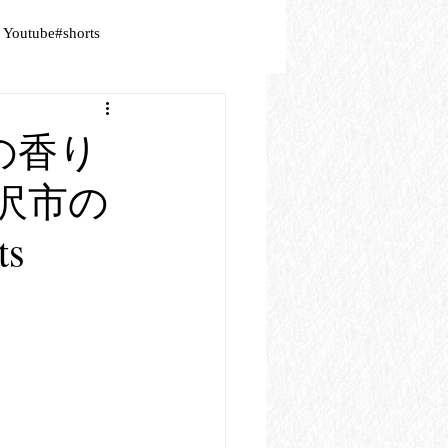
Youtube#shorts
梅の香り
金沢市の
s