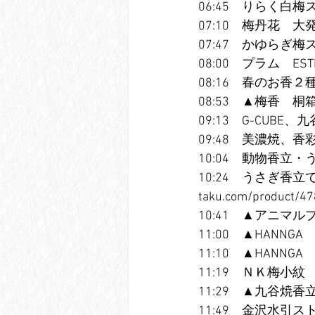
06:45　りらく白梅スティ
07:10　梅丹花　大発　htt
07:47　かゆらぎ梅スティッ
08:00　プラム　ESTEBA
08:16　春のお香２種類　日
08:53　▲梅香　
09:13　G-CUBE、九谷焼
09:48　美濃焼、香彩器角型
10:04　動物香立・うさぎ　
10:24　うさぎ香立て
taku.com/product/47
10:41　▲アニマ
11:00　▲HANN
11:10　▲HANN
11:19　ＮＫ梅小紋　日本香
11:29　▲九谷焼
11:49　金沢水引ストラップ