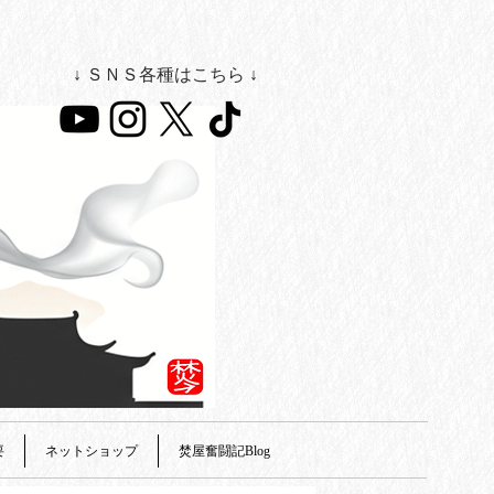
↓ ＳＮＳ各種はこちら ↓
要
ネットショップ
焚屋奮闘記Blog