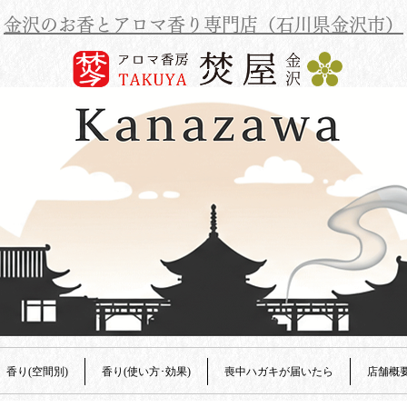
金沢のお香とアロマ香り専門店（石川県金沢市）
香り(空間別)
香り(使い方･効果)
喪中ハガキが届いたら
店舗概