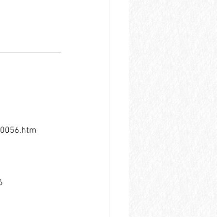
10056.htm
6