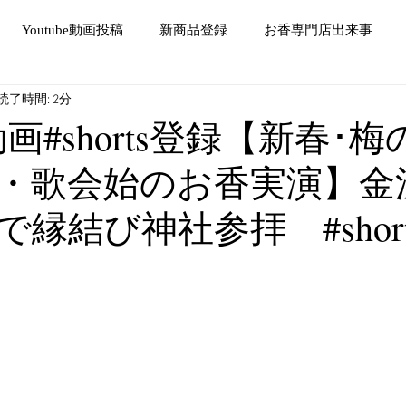
Youtube動画投稿
新商品登録
お香専門店出来事
読了時間: 2分
e動画#shorts登録【新春･
23・歌会始のお香実演】
縁結び神社参拝 #short