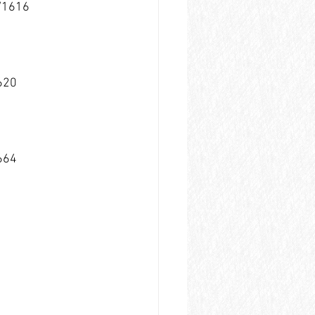
1616
620
664