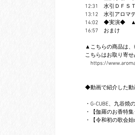
12:31　水引ＤＦＳＴ　htt
13:12　水引アロマディフュ
14:02　◆実演◆
16:57　おまけ
▲こちらの商品は、
こちらはお取り寄せ
　https://www.aroma
◆動画で紹介した動
・G-CUBE、九谷焼の香箱　
・【伽羅のお香特集･2023
・【令和初の歌会始のお香】h