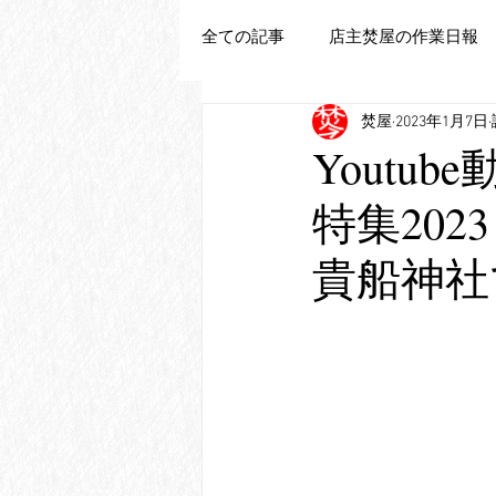
全ての記事
店主焚屋の作業日報
焚屋
2023年1月7日
追加新商品登録
Youtub
特集20
貴船神社で