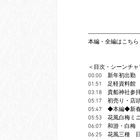
本編・全編はこちら→　htt
＜目次・シーンチャ
00:00　新年初出勤
01:51　足軽資料館　https
03:18　貴船神社参拝　ht
05:17　初売り・店
05:47　◆本編◆新
05:53　花風白梅ミニ　日本
06:07　和游・白梅　カメヤ
06:25　花風三種　日本香堂