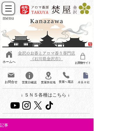
menu
金沢のお香とアロマ香り専門店
（石川県金沢市）
ホームへ
お買物サイト
お問合せ
焚屋へ電話
営業日確認
焚屋所在地
店長日記
↓ ＳＮＳ各種はこちら ↓
記事