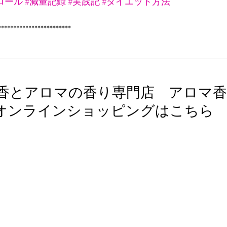
ロール
#減量記録
#実践記
#ダイエット方法
************************
香とアロマの香り専門店　アロマ香
オンラインショッピングはこちら