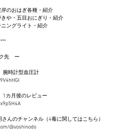
お彼岸のおはぎ各種・紹介
寿がきや・五目おにぎり・紹介
ランニングライト・紹介
****
ク先　ー
 D2　腕時計型血圧計
Xh9V4hHGI
 D2　1カ月後のレビュー
xvx9p5H4A
明さんのチャンネル（4毒に関してはこちら）
.com/@yoshinodo