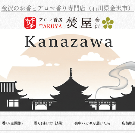
金沢のお香とアロマ香り専門店（石川県金沢市）
香り(空間別)
香り(使い方･効果)
喪中ハガキが届いたら
店舗概