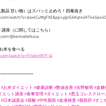
 乳製品 甘い物）はズバッと止めろ！四毒抜き　
be.com/watch?v=dax4CuMgFXE&pp=ygUS6Kqt44KT44Gp4
ト講座（に関してはこちら）
.com/@kentodietkoza
お米を食べる
e.com/watch?v=FVoI6mR7F-Q
************************
 
#お米ダイエット
#健康診断
#数値改善
#吉野敏明
#血糖
イエット講座
#食事管理
#ダイエット
#悪玉コレステロー
#日本誠真会
#尿酸
#中性脂肪
#血液検査
#脂肪肝
#すこ