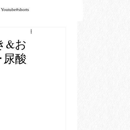
Youtube#shorts
き&お
･尿酸