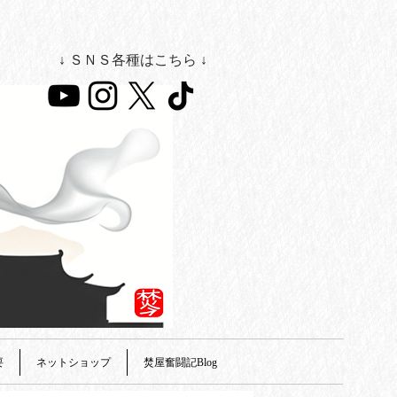
↓ ＳＮＳ各種はこちら ↓
要
ネットショップ
焚屋奮闘記Blog