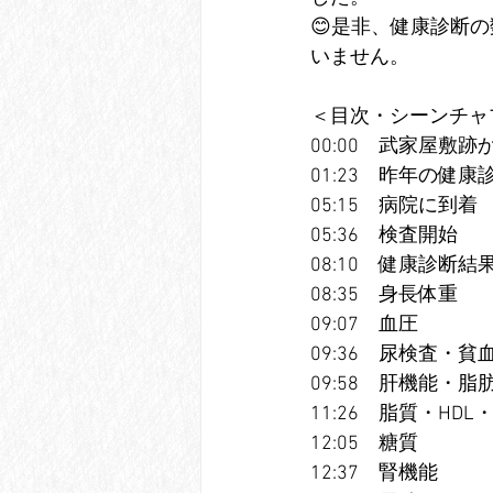
😊是非、健康診断
いません。
＜目次・シーンチャ
00:00　武家屋敷
01:23　昨年の健
05:15　病院に到着
05:36　検査開始
08:10　健康診断結
08:35　身長体重
09:07　血圧
09:36　尿検査・貧
09:58　肝機能・
11:26　脂質・HD
12:05　糖質
12:37　腎機能　