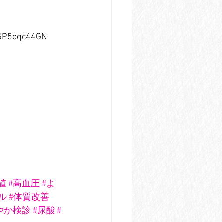
4GP5oqc44GN
値
#高血圧
#よ
ル
#体質改善
やか検診
#尿酸
#