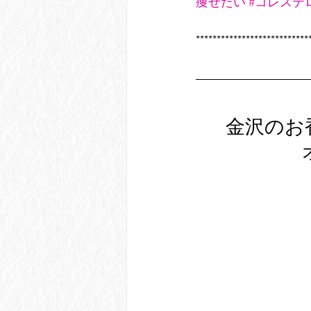
痩せたい
#コレステ
***************************
金沢のお