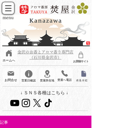
menu
金沢のお香とアロマ香り専門店
（石川県金沢市）
ホームへ
お買物サイト
お問合せ
焚屋へ電話
営業日確認
焚屋所在地
店長日記
↓ ＳＮＳ各種はこちら ↓
記事