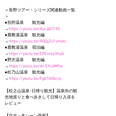
＜長野ツアー・シリーズ関連動画一覧
＞
●別所温泉　　観光編
→
https://youtu.be/Ajx-gGIT-Y0
●鹿教湯温泉　観光編
→
https://youtu.be/RQQjZU1xmdo
●鹿教湯温泉　宿泊編
→
https://youtu.be/EPEvssy3hyQ
●野沢温泉　　観光編
→
https://youtu.be/AI-5YLvIMYw
●松乃山温泉　観光編
→
https://youtu.be/FgbTdtQv-jo
【松之山温泉･日帰り観光】温泉街の観
光地巡りと食べ歩きして日帰り入浴を
レビュー
【目次・各シーン箇所】