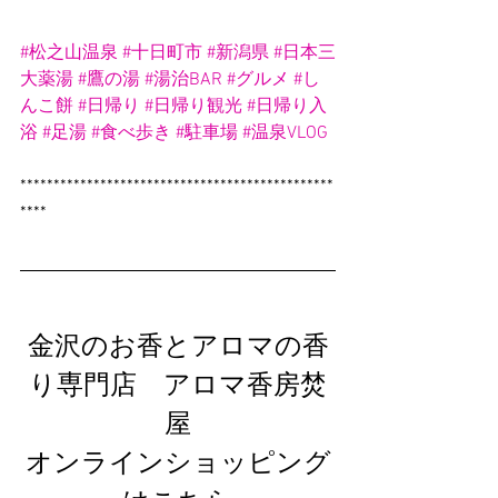
#松之山温泉
#十日町市
#新潟県
#日本三
大薬湯
#鷹の湯
#湯治BAR
#グルメ
#し
んこ餅
#日帰り
#日帰り観光
#日帰り入
浴
#足湯
#食べ歩き
#駐車場
#温泉VLOG
***********************************************
****
金沢のお香とアロマの香
り専門店　アロマ香房焚
屋
オンラインショッピング