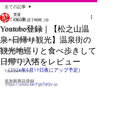
全ての記事
焚屋
全ての記事
5月18日
読了時間: 2分
Youtube登録｜【松之山温
店主焚屋の作業日報
泉･日帰り観光】温泉街の
Youtube動画投稿
観光地巡りと食べ歩きして
新商品登録
日帰り入浴をレビュー
お香専門店出来事
（2026年5月19日夜にアップ予定）
Youtube#shorts
追加新商品登録
https://youtu.be/FgbTdtQv-jo