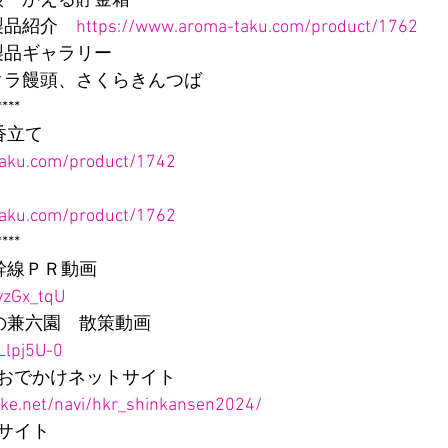
雑談・かえる貯金箱
て製品紹介　
https://www.aroma-taku.com/product/1762
て製品ギャラリー
サクラ饅頭、さくらきんつば
****
香立て
taku.com/product/1742
taku.com/product/1762
****
幹線ＰＲ動画
vzGx_tqU
の兼六園　散策動画
Llpj5U-0
おでかけネットサイト
ake.net/navi/hkr_shinkansen2024/
サイト