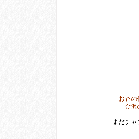
お香の
金沢
 まだチ