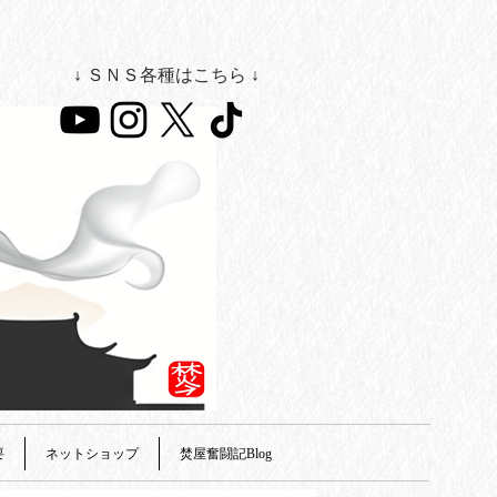
↓ ＳＮＳ各種はこちら ↓
要
ネットショップ
焚屋奮闘記Blog