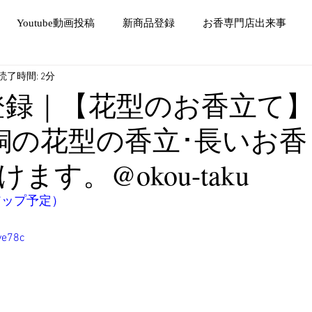
Youtube動画投稿
新商品登録
お香専門店出来事
読了時間: 2分
be登録｜【花型のお香立て
銅の花型の香立･長いお香
ます。@okou-taku
にアップ予定）
ve78c