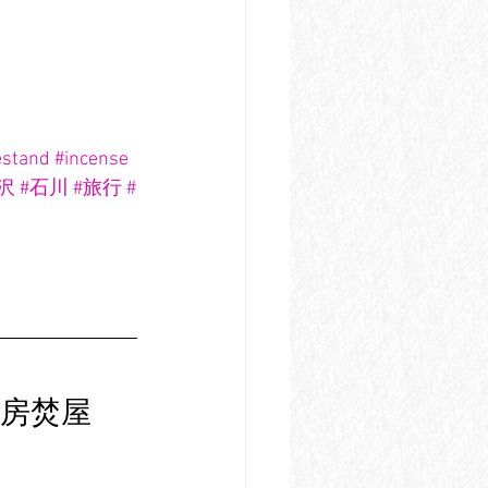
estand
#incense
沢
#石川
#旅行
#
房焚屋