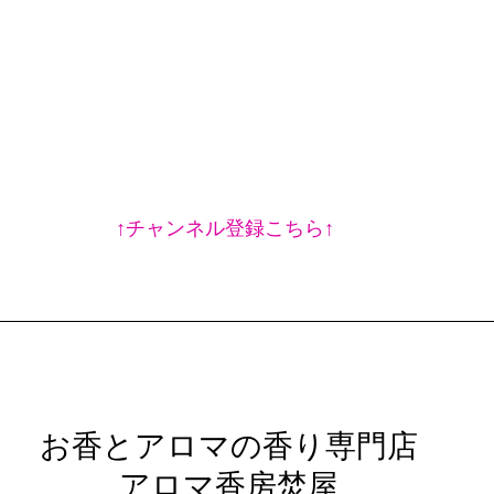
↑チャンネル登録こちら↑
 お香とアロマの香り専門店
 アロマ香房焚屋