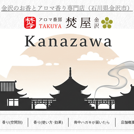
金沢のお香とアロマ香り専門店（石川県金沢市）
香り(空間別)
香り(使い方･効果)
喪中ハガキが届いたら
店舗概