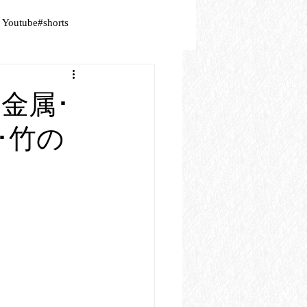
Youtube#shorts
】金属･
･竹の