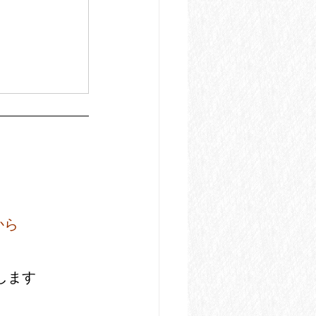
から
。
します