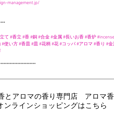
aign-management.jp/
****
香立て
#香立
#香
#銅
#合金
#金属
#長いお香
#香炉
#incens
鍮
#使い方
#香皿
#皿
#花柄
#花
#コッパ
#アロマ
#香り
#金
市
************************
香とアロマの香り専門店　アロマ香
オンラインショッピングはこちら