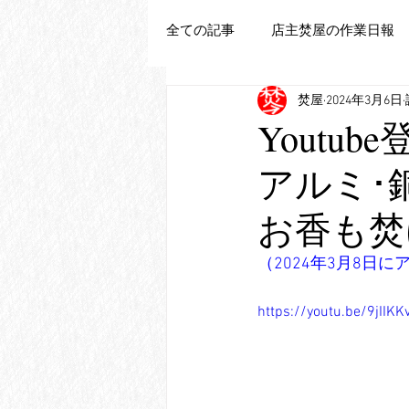
全ての記事
店主焚屋の作業日報
焚屋
2024年3月6日
追加新商品登録
Youtu
アルミ･
お香も焚け
（2024年3月8日
https://youtu.be/9jIIKK