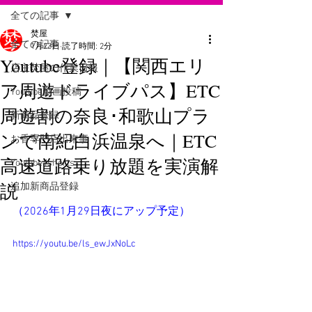
全ての記事
焚屋
全ての記事
1月23日
読了時間: 2分
Youtube登録｜【関西エリ
店主焚屋の作業日報
ア周遊ドライブパス】ETC
Youtube動画投稿
周遊割の奈良･和歌山プラ
新商品登録
ンで南紀白浜温泉へ｜ETC
お香専門店出来事
高速道路乗り放題を実演解
Youtube#shorts
説
追加新商品登録
（2026年1月29日夜にアップ予定）
https://youtu.be/ls_ewJxNoLc