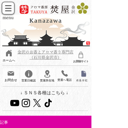
menu
金沢のお香とアロマ香り専門店
（石川県金沢市）
ホームへ
お買物サイト
お問合せ
焚屋へ電話
営業日確認
焚屋所在地
店長日記
↓ ＳＮＳ各種はこちら ↓
記事