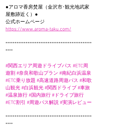
●アロマ香房焚屋（金沢市･観光地武家
屋敷跡近く）●
公式ホームページ　
https://www.aroma-taku.com/
***********************************************
****
#関西エリア周遊ドライブパス
#ETC周
遊割
#奈良和歌山プラン
#南紀白浜温泉
#ETC乗り放題
#高速道路周遊パス
#和歌
山観光
#白浜観光
#関西ドライブ
#車旅
#温泉旅行
#国内旅行
#ドライブ旅行
#ETC割引
#周遊パス解説
#実演レビュー
***********************************************
****