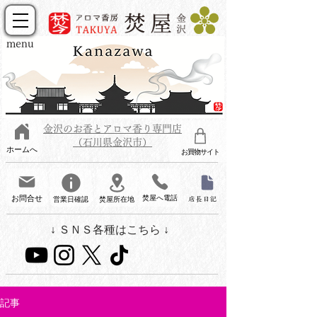
menu
金沢のお香とアロマ香り専門店
（石川県金沢市）
ホームへ
お買物サイト
お問合せ
焚屋へ電話
営業日確認
焚屋所在地
店長日記
↓ ＳＮＳ各種はこちら ↓
記事