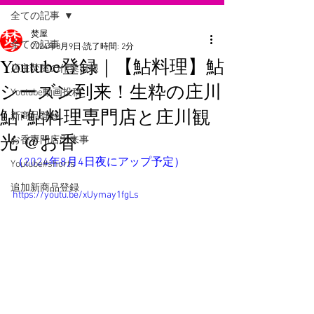
全ての記事
焚屋
全ての記事
2024年8月9日
読了時間: 2分
Youtube登録｜【鮎料理】鮎
店主焚屋の作業日報
シーズン到来！生粋の庄川
Youtube動画投稿
鮎･鮎料理専門店と庄川観
新商品登録
光 @お香
お香専門店出来事
（2024年8月4日夜にアップ予定）
Youtube#shorts
追加新商品登録
https://youtu.be/xUymay1fgLs