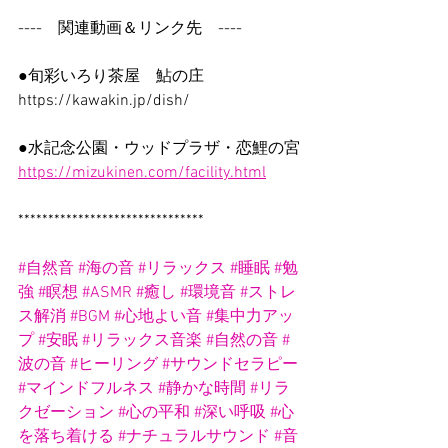
----　関連動画＆リンク先　----
●旬彩いろり茶屋　鮎の庄
https://kawakin.jp/dish/
●水記念公園・ウッドプラザ・恋鯉の宮
https://mizukinen.com/facility.html
*******************************
#自然音
#海の音
#リラックス
#睡眠
#勉
強
#瞑想
#ASMR
#癒し
#環境音
#ストレ
ス解消
#BGM
#心地よい音
#集中力アッ
プ
#安眠
#リラックス音楽
#自然の音
#
波の音
#ヒーリング
#サウンドセラピー
#マインドフルネス
#静かな時間
#リラ
クゼーション
#心の平和
#深い呼吸
#心
を落ち着ける
#ナチュラルサウンド
#音