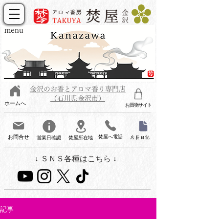
menu
金沢のお香とアロマ香り専門店
（石川県金沢市）
ホームへ
お買物サイト
お問合せ
焚屋へ電話
営業日確認
焚屋所在地
店長日記
↓ ＳＮＳ各種はこちら ↓
記事