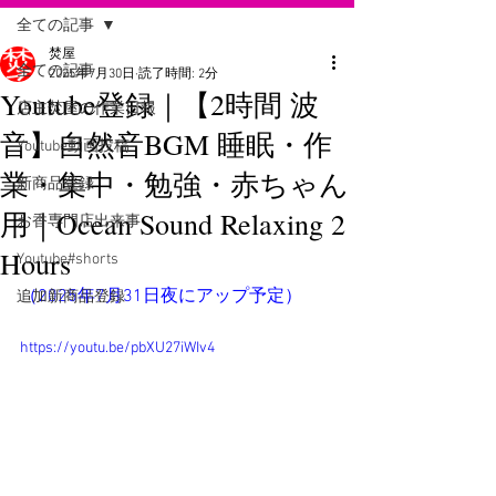
全ての記事
焚屋
全ての記事
2025年7月30日
読了時間: 2分
Youtube登録｜【2時間 波
店主焚屋の作業日報
音】自然音BGM 睡眠・作
Youtube動画投稿
業・集中・勉強・赤ちゃん
新商品登録
用｜Ocean Sound Relaxing 2
お香専門店出来事
Hours
Youtube#shorts
（2025年7月31日夜にアップ予定）
追加新商品登録
https://youtu.be/pbXU27iWIv4