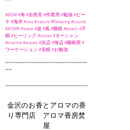
****
#BGM
#海
#自然音
#作業用
#勉強
#ビー
チ
#海岸
#sea
#nature
#Relaxing
#sound
#ASMR
#wave
#波
#風
#睡眠
#beach
#不
眠
#ヒーリング
#ocean
#オーシャン
#marine
#waves
#浜辺
#海辺
#睡眠用
#
ワーケーション
#安眠
#お勉強
***********************************************
****
金沢のお香とアロマの香
り専門店　アロマ香房焚
屋