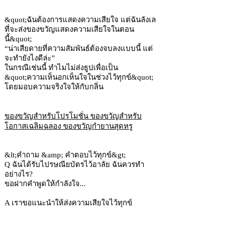
&quot;ฉันต้องการแสดงความเสียใจ แต่ฉันลังเล
ที่จะส่งของขวัญแสดงความเสียใจในตอน
นี้&quot;
“น่าเสียดายที่ความสัมพันธ์ต้องจบลงแบบนี้ แต่
จะทำยังไงดีล่ะ”
ในกรณีเช่นนี้ ทำไมไม่ส่งธูปเพื่อเป็น
&quot;ความเห็นอกเห็นใจในช่วงไว้ทุกข์&quot;
โดยมอบความจริงใจให้กับกลิ่น
ของขวัญสำหรับโปรโมชั่น ของขวัญสำหรับ
โอกาสเฉลิมฉลอง ของขวัญกำยานสุดหรู
&lt;คำถาม &amp; คำตอบไว้ทุกข์&gt;
Q ฉันได้รับไปรษณียบัตรไว้อาลัย ฉันควรทำ
อย่างไร?
ขอฝากคำพูดให้กำลังใจ...
A เราขอแนะนำให้ส่งความเสียใจไว้ทุกข์