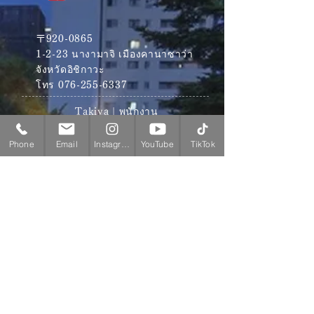
〒920-0865
1-2-23 นางามาจิ เมืองคานาซาว่า
จังหวัดอิชิกาวะ
โทร
076-255-6337
Takiya | พนักงาน
Phone
Email
Instagram
YouTube
TikTok
​ กองธูป
ธูป
ตัวแทน: Takiya
​แผนกอโรม่า
กลิ่นหอม
นักบำบัดโรค