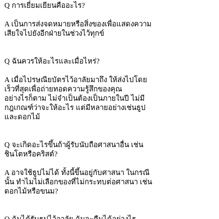
Q การเยี่ยมเยียนคืออะไร?
A เป็นการส่งจดหมายหรือสิ่งของเพื่อแสดงความ
เสียใจไปยังอีกฝ่ายในช่วงไว้ทุกข์
Q ฉันควรให้อะไรและเมื่อไหร่?
A เมื่อไปรษณียบัตรไว้อาลัยมาถึง ให้ส่งไปโดย
เร็วที่สุดเพื่อถ่ายทอดความรู้สึกของคุณ
อย่างไรก็ตาม ไม่จำเป็นต้องเป็นภายในปี ไม่มี
กฎเกณฑ์ว่าจะให้อะไร แต่มีหลายอย่างเช่นธูป
และดอกไม้
Q จะเกิดอะไรขึ้นถ้าผู้รับนับถือศาสนาอื่น เช่น
ชินโตหรือคริสต์?
A อาจใช้ธูปไม่ได้ ทั้งนี้ขึ้นอยู่กับศาสนา ในกรณี
นั้น ทำไมไม่เลือกของที่ไม่กระทบต่อศาสนา เช่น
ดอกไม้หรือขนม?