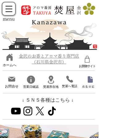
menu
金沢のお香とアロマ香り専門店
（石川県金沢市）
ホームへ
お買物サイト
お問合せ
焚屋へ電話
営業日確認
焚屋所在地
店長日記
↓ ＳＮＳ各種はこちら ↓