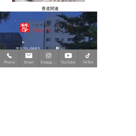
香道関連
〒920-0865
石川県金沢市長町１－２－２３
Phone
Email
Instagram
YouTube
TikTok
TEL
076-255-6337
焚屋｜スタッフ
​お香部門
香司
代表：焚屋