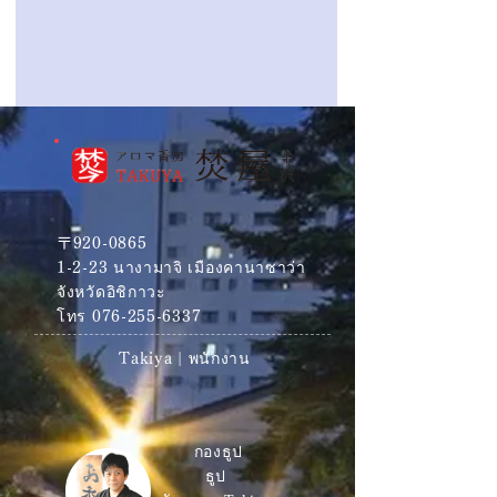
〒920-0865
1-2-23 นางามาจิ เมืองคานาซาว่า
จังหวัดอิชิกาวะ
โทร
076-255-6337
Takiya | พนักงาน
​ กองธูป
ธูป