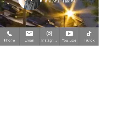
ตัวแทน: Takiya
​แผนกอโรม่า
กลิ่นหอม
Phone
Email
Instagram
YouTube
TikTok
นักบำบัดโรค
ผู้จัดการ: ซูมิ
เมื่อคุณเยี่ยมชมสถานที่ท่องเที่ยวของ
Kanazawa และบริเวณซากบ้าน
ซามูไร Nagamachi โปรดมาที่ Takiya
ใน World of Fragrance♪ เราหวังว่า
จะได้พบคุณ