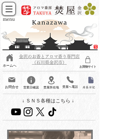
menu
金沢のお香とアロマ香り専門店
（石川県金沢市）
ホームへ
お買物サイト
お問合せ
焚屋へ電話
営業日確認
焚屋所在地
店長日記
↓ ＳＮＳ各種はこちら ↓