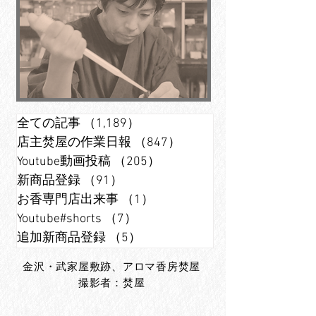
全ての記事
（1,189）
1,189件の記事
店主焚屋の作業日報
（847）
847件の記事
Youtube動画投稿
（205）
205件の記事
新商品登録
（91）
91件の記事
お香専門店出来事
（1）
1件の記事
Youtube#shorts
（7）
7件の記事
追加新商品登録
（5）
5件の記事
金沢・武家屋敷跡、アロマ香房焚屋
撮影者：焚屋