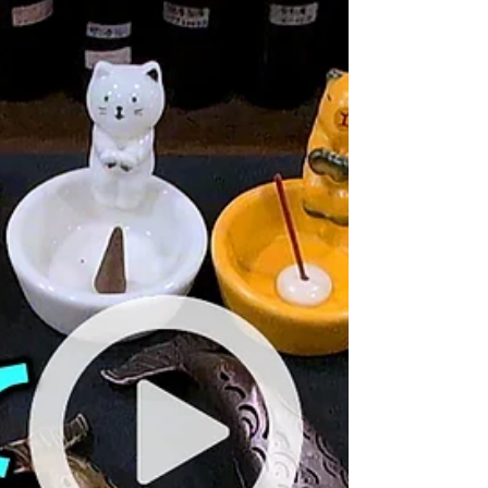
（2025年3月14日夜にアップ予定） 【カワイイ！イ
ヌとネコの香炉】かわいいトコトコ犬猫香炉入
荷。ねこといぬがお好きな方にオススメの香炉 @
お香 ＜目次・シーンチャプターとスキップ＞
00:00 店頭にて雑談 00:53 トコトコ犬猫香炉の場
所説明...