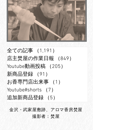
全ての記事
（1,191）
1,191件の記事
店主焚屋の作業日報
（849）
849件の記事
Youtube動画投稿
（205）
205件の記事
新商品登録
（91）
91件の記事
お香専門店出来事
（1）
1件の記事
Youtube#shorts
（7）
7件の記事
追加新商品登録
（5）
5件の記事
金沢・武家屋敷跡、アロマ香房焚屋
撮影者：焚屋