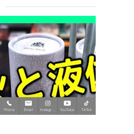
焚屋
2024年11月22日
読了時間: 2分
Youtube登録｜【お香実演】お香
フレグランスメモリーズ,fmシ
リーズ新作紹介実演-日本香堂
（2024年11月22日夜にアップ予定） ＜目次・シー
ンチャプターと商品ページ＞ 00:00 武家屋敷での
秋の紅葉散策 02:07 fmシリーズの店内紹介
Phone
Email
Instagram
YouTube
TikTok
02:48 fmシリーズの商品紹介 03:59 fmシリーズ
の香り紹介 06:24 fmシリーズの香り実演とレビュ
ー...