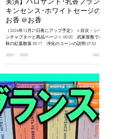
焚屋
2024年12月21日
読了時間: 2分
Youtube登録｜浄化のお香を焚き
たくなる動画【コーン型のお香
実演】パロサント･乳香フラン
キンセンス･ホワイトセージの
お香 @お香
（2024年12月21日夜にアップ予定） ＜目次・シー