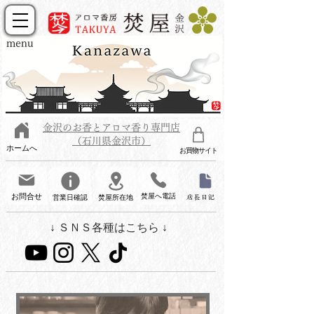
menu
金沢のお香とアロマ香り専門店
（石川県金沢市）
ホームへ
お買物サイト
お問合せ
焚屋へ電話
営業日確認
焚屋所在地
店長日記
↓ ＳＮＳ各種はこちら ↓