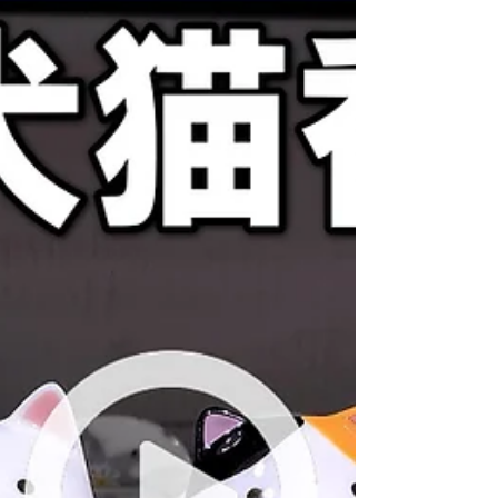
ジをお香にしました @お香 ＜目次・シーンチャプ
ターとスキップ＞ 00:00 早朝武家屋敷～店迄雑談
02:21 店頭からお香の場所説明 03:46 金沢のお香
５種類紹介説明...