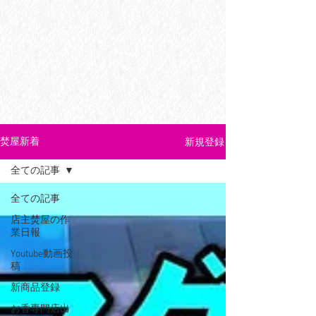
新規登録
焚屋新着
全ての記事
全ての記事
店主焚屋の作
業日報
Youtube動画投
稿
新商品登録
お香専門店出