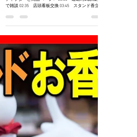
に焚けるスタンド香立
vlog@okou-taku
（2024年6月15日朝にアップ予定） ＜目次・シーン
チャプターと商品ページ＞ 00:00 通勤時武家屋敷
で雑談 02:35 店頭看板交換 03:45 スタンド香立３
種類説明紹介 https://www.aroma-
taku.com/product/1772...