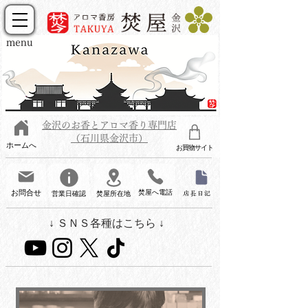
menu
金沢のお香とアロマ香り専門店
（石川県金沢市）
ホームへ
お買物サイト
お問合せ
焚屋へ電話
営業日確認
焚屋所在地
店長日記
↓ ＳＮＳ各種はこちら ↓