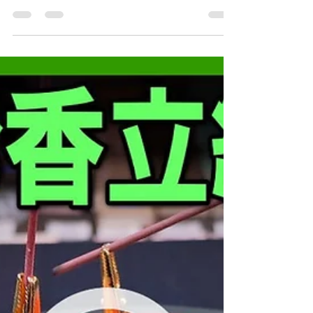
演とネコとウサギのお香立て紹
介@okou-taku
（2024年4月5日にアップ予定） ＜目次・シーンチ
ャプターと商品ページ＞ 00:00 夜桜の武家屋敷跡
02:05 店内の商品簡易説明 03:07 マリーゴールド
のお香 https://www.aroma-
taku.com/product/1767...