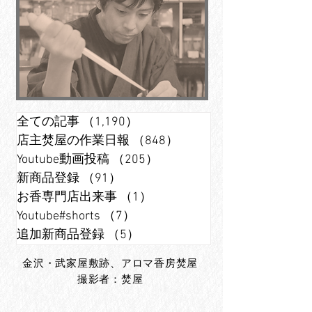
全ての記事
（1,190）
1,190件の記事
店主焚屋の作業日報
（848）
848件の記事
Youtube動画投稿
（205）
205件の記事
新商品登録
（91）
91件の記事
お香専門店出来事
（1）
1件の記事
Youtube#shorts
（7）
7件の記事
追加新商品登録
（5）
5件の記事
金沢・武家屋敷跡、アロマ香房焚屋
撮影者：焚屋