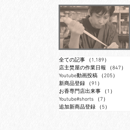
全ての記事
（1,189）
1,189
店主焚屋の作業日報
（847）
Youtube動画投稿
（205）
20
新商品登録
（91）
91件の記事
お香専門店出来事
（1）
1件の
Youtube#shorts
（7）
7件の記
追加新商品登録
（5）
5件の記