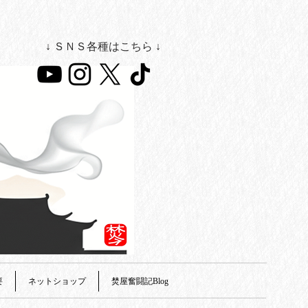
↓ ＳＮＳ各種はこちら ↓
要
ネットショップ
焚屋奮闘記Blog