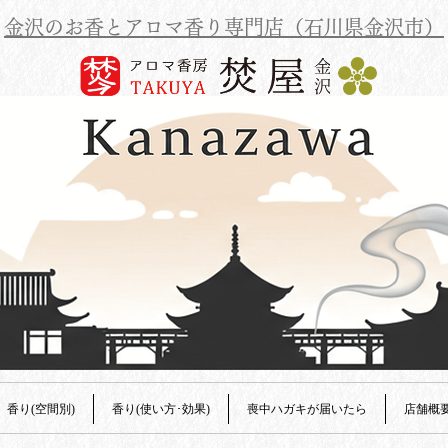
金沢のお香とアロマ香り専門店（石川県金沢市）
香り(空間別)
香り(使い方･効果)
喪中ハガキが届いたら
店舗概