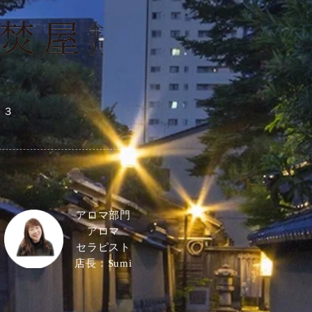
２３
​アロマ部門
アロマ
セラピスト
店長：Sumi