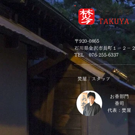
〒920-0865
石川県金沢市長町１－２－
TEL 076-255-6337
焚屋｜スタッフ
​お香部門
香司
代表：焚屋