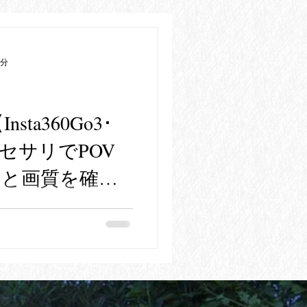
2分
nsta360Go3･
セサリでPOV
レと画質を確認
ップ予定） ＜目次・シーンチ
:00 武家屋敷跡ＧＷ後半
 POCKET3） 01:48 ＜店
クセサリ紹介 02:44 ＜店内＞