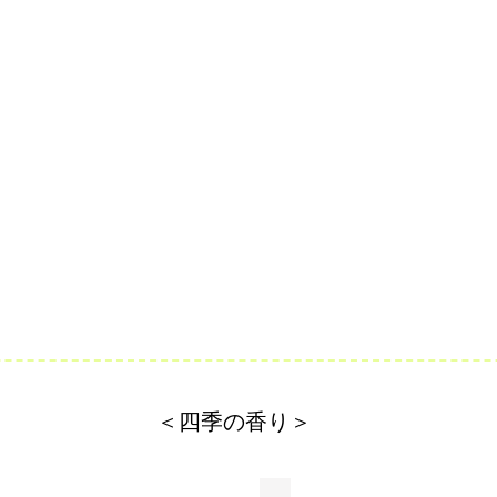
し
檀
て
と
霍
香
(か
っ
こ
う)
の
入
浴
剤
と
パ
チ
ュ
リ
石
鹸
で
＜四季の香り＞
す。
バ
ー