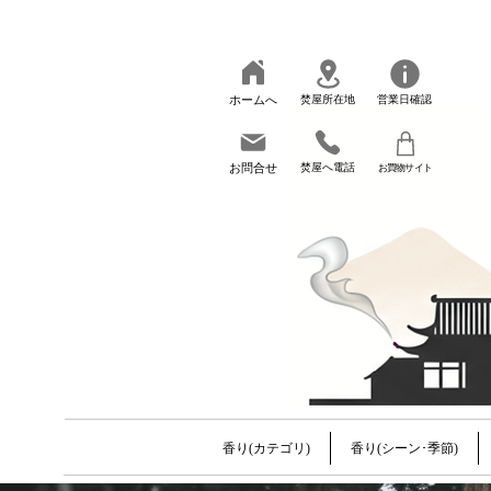
ホームへ
焚屋所在地
営業日確認
お問合せ
焚屋へ電話
お買物サイト
香り(カテゴリ)
香り(シーン･季節)