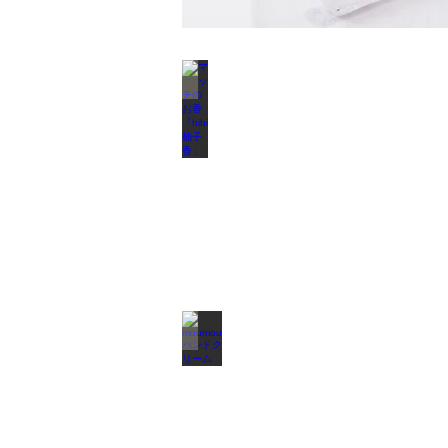
マッチのお香「hibi柚子香」
冬
至
に
焚
き
た
い、
ゆ
ず
の
お
香。
着
moumouハンドクリーム
火
天
具
然
が
保
な
湿
く
成
て
分