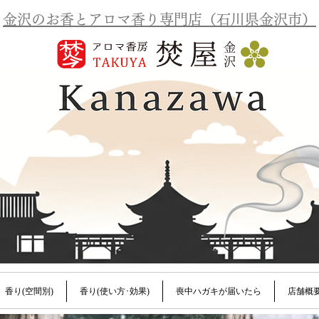
金沢のお香とアロマ香り専門店（石川県金沢市）
香り(空間別)
香り(使い方･効果)
喪中ハガキが届いたら
店舗概