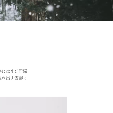
際にはまだ雪深
流れ出す雪溶け