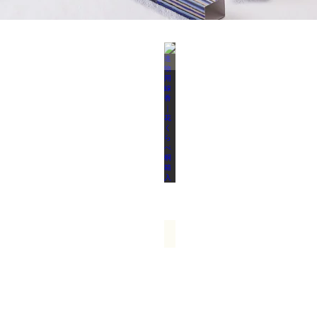
進物用線香｜花くらべ桐箱入
ご
先
祖
様、
大
切
な
方
へ
の
お
供
え
お香の原料の入浴剤｜霍香湯
と
お
し、
香
贈
原
り
料
物
の
と
白