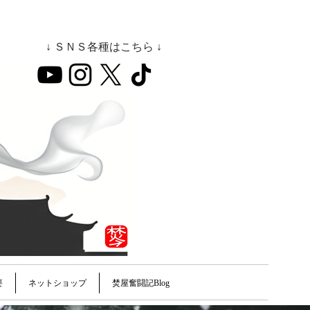
↓ ＳＮＳ各種はこちら ↓
要
ネットショップ
焚屋奮闘記Blog